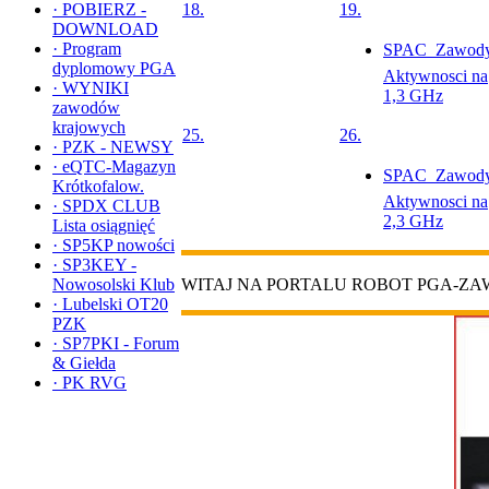
·
POBIERZ -
18.
19.
DOWNLOAD
·
Program
SPAC  Zawod
dyplomowy PGA
Aktywnosci na
·
WYNIKI
1,3 GHz
zawodów
krajowych
25.
26.
·
PZK - NEWSY
·
eQTC-Magazyn
SPAC  Zawod
Krótkofalow.
Aktywnosci na
·
SPDX CLUB
2,3 GHz
Lista osiągnięć
·
SP5KP nowości
·
SP3KEY -
Nowosolski Klub
WITAJ NA PORTALU ROBOT PGA-Z
·
Lubelski OT20
PZK
·
SP7PKI - Forum
& Giełda
·
PK RVG