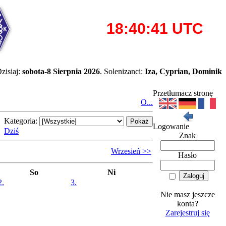
zisiaj:
sobota-8 Sierpnia 2026
. Solenizanci:
Iza, Cyprian, Dominik
Przetłumacz stronę
O...
Kategoria:
Logowanie
Dziś
Znak
Wrzesień >>
Hasło
So
Ni
2.
3.
Nie masz jeszcze
konta?
Zarejestruj się