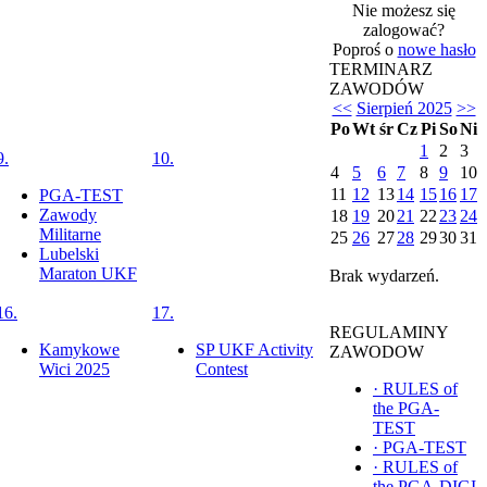
Nie możesz się
zalogować?
Poproś o
nowe hasło
TERMINARZ
ZAWODÓW
<<
Sierpień 2025
>>
Po
Wt
śr
Cz
Pi
So
Ni
1
2
3
9.
10.
4
5
6
7
8
9
10
11
12
13
14
15
16
17
PGA-TEST
Zawody
18
19
20
21
22
23
24
Militarne
25
26
27
28
29
30
31
Lubelski
Maraton UKF
Brak wydarzeń.
16.
17.
REGULAMINY
Kamykowe
SP UKF Activity
ZAWODOW
Wici 2025
Contest
·
RULES of
the PGA-
TEST
·
PGA-TEST
·
RULES of
the PGA-DIGI