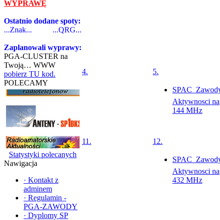
WYPRAWĘ
Ostatnio dodane spoty:
...Znak...
...QRG...
Zaplanowali wyprawy:
PGA-CLUSTER na
Twoją… WWW
4.
5.
pobierz TU kod.
POLECAMY
SPAC  Zawod
Aktywnosci na
144 MHz
11.
12.
Statystyki polecanych
SPAC  Zawod
Nawigacja
Aktywnosci na
·
Kontakt z
432 MHz
adminem
·
Regulamin -
PGA-ZAWODY
·
Dyplomy SP