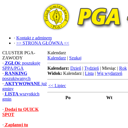
·
Kontakt z adminem
·
>> STRONA GŁÓWNA <<
CLUSTER PGA-
Kalendarz
ZAWODY
Kalendarz
|
Szukaj
·
ZGŁOś
: poszukuję
SPPA/PGA
Kalendarz:
Dzień
|
Tydzień
|
Miesiąc
|
Rok
·
RANKING
Widok:
Kalendarz
|
Lista
|
Wg wydarzeń
poszukiwanych
·
AKTYWOWANE
już
<< Lipiec
gminy
·
LISTA
wszystkich
Po
Wt
gmin
·
Dodaj tu QUICK
SPOT
·
Zaplanuj tu