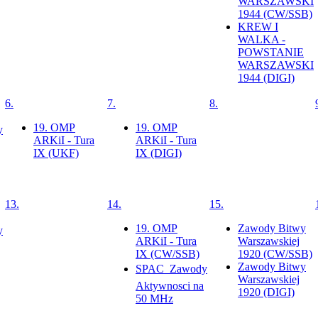
WARSZAWSKI
1944 (CW/SSB)
KREW I
WALKA -
POWSTANIE
WARSZAWSKI
1944 (DIGI)
6.
7.
8.
19. OMP
19. OMP
y
ARKiI - Tura
ARKiI - Tura
IX (UKF)
IX (DIGI)
13.
14.
15.
19. OMP
Zawody Bitwy
y
ARKiI - Tura
Warszawskiej
IX (CW/SSB)
1920 (CW/SSB)
Zawody Bitwy
SPAC  Zawody
Warszawskiej
Aktywnosci na
1920 (DIGI)
50 MHz