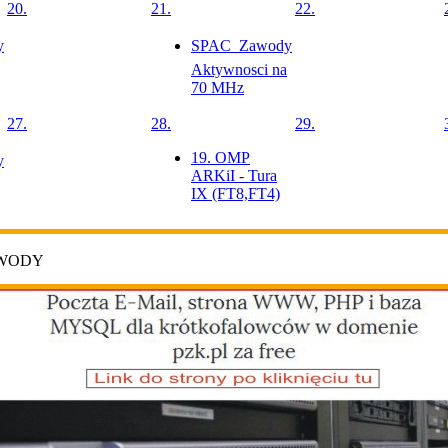
20.
21.
22.
y
SPAC  Zawody
Aktywnosci na
70 MHz
27.
28.
29.
19. OMP
y
ARKiI - Tura
IX (FT8,FT4)
AWODY