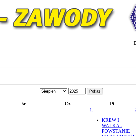
D
śr
Cz
Pi
1.
KREW I
WALKA -
POWSTANIE