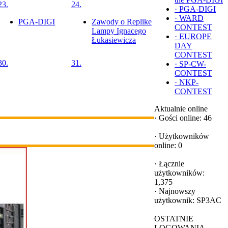
23.
24.
·
PGA-DIGI
·
WARD
PGA-DIGI
Zawody o Replike
CONTEST
Lampy Ignacego
·
EUROPE
Łukasiewicza
DAY
CONTEST
30.
31.
·
SP-CW-
CONTEST
·
NKP-
CONTEST
Aktualnie online
·
Gości online: 46
·
Użytkowników
online: 0
·
Łącznie
użytkowników:
1,375
·
Najnowszy
użytkownik:
SP3AC
OSTATNIE
LOGOWANIA