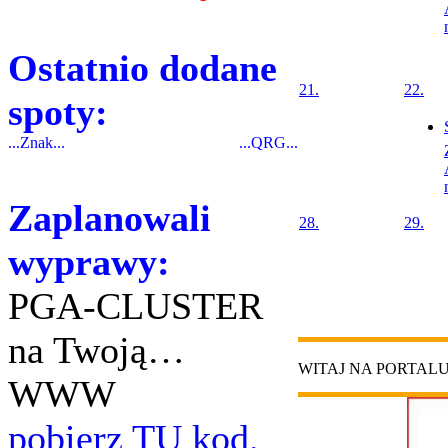
Ostatnio dodane
21.
22.
spoty:
...Znak...
...QRG...
Zaplanowali
28.
29.
wyprawy:
PGA-CLUSTER
na Twoją…
WITAJ NA PORTAL
WWW
pobierz TU kod.