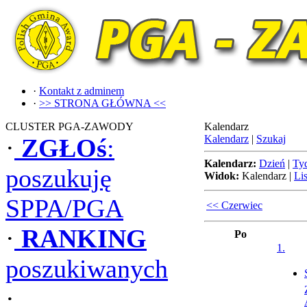
·
Kontakt z adminem
·
>> STRONA GŁÓWNA <<
CLUSTER PGA-ZAWODY
Kalendarz
Kalendarz
|
Szukaj
·
ZGŁOś
:
Kalendarz:
Dzień
|
Ty
poszukuję
Widok:
Kalendarz
|
Lis
SPPA/PGA
<< Czerwiec
·
RANKING
Po
1.
poszukiwanych
·