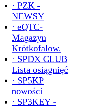
·
PZK -
NEWSY
·
eQTC-
Magazyn
Krótkofalow.
·
SPDX CLUB
Lista osiągnięć
·
SP5KP
nowości
·
SP3KEY -