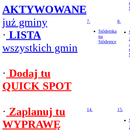
AKTYWOWANE
już gminy
7.
8.
·
LISTA
Siódemka
na
Siódemce
wszystkich gmin
·
Dodaj tu
QUICK SPOT
·
Zaplanuj tu
14.
15.
WYPRAWĘ