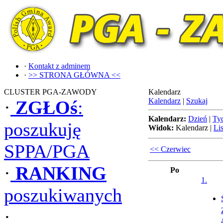
·
Kontakt z adminem
·
>> STRONA GŁÓWNA <<
CLUSTER PGA-ZAWODY
Kalendarz
Kalendarz
|
Szukaj
·
ZGŁOś
:
Kalendarz:
Dzień
|
Ty
poszukuję
Widok:
Kalendarz
|
Lis
SPPA/PGA
<< Czerwiec
·
RANKING
Po
1.
poszukiwanych
·