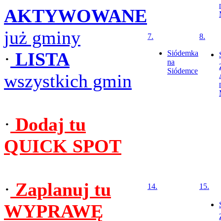
AKTYWOWANE
już gminy
7.
8.
·
LISTA
Siódemka
na
Siódemce
wszystkich gmin
·
Dodaj tu
QUICK SPOT
·
Zaplanuj tu
14.
15.
WYPRAWĘ