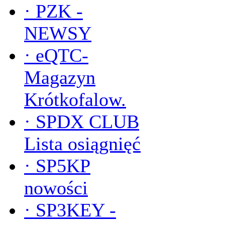
·
PZK -
NEWSY
·
eQTC-
Magazyn
Krótkofalow.
·
SPDX CLUB
Lista osiągnięć
·
SP5KP
nowości
·
SP3KEY -