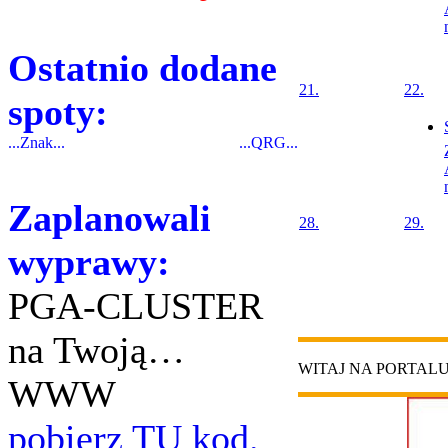
Ostatnio dodane
21.
22.
spoty:
...Znak...
...QRG...
Zaplanowali
28.
29.
wyprawy:
PGA-CLUSTER
na Twoją…
WITAJ NA PORTAL
WWW
pobierz TU kod.