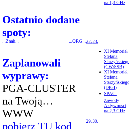
na 1,3 GHz
Ostatnio dodane
spoty:
...Znak...
...QRG...
22.
23.
XI Memoriał
Stefana
Zaplanowali
Starzyńskieg
(CW/SSB)
wyprawy:
XI Memoriał
Stefana
Starzyńskieg
PGA-CLUSTER
(DIGI)
SPAC 
na Twoją…
Zawody
Aktywnosci
WWW
na 2,3 GHz
29.
30.
pobierz TU kod.