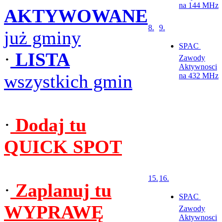
na 144 MHz
AKTYWOWANE
8.
9.
już gminy
SPAC 
·
LISTA
Zawody
Aktywnosci
wszystkich gmin
na 432 MHz
·
Dodaj tu
QUICK SPOT
15.
16.
·
Zaplanuj tu
SPAC 
WYPRAWĘ
Zawody
Aktywnosci