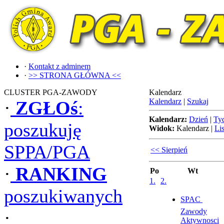
·
Kontakt z adminem
·
>> STRONA GŁÓWNA <<
CLUSTER PGA-ZAWODY
Kalendarz
Kalendarz
|
Szukaj
·
ZGŁOś
:
Kalendarz:
Dzień
|
Ty
poszukuję
Widok:
Kalendarz
|
Lis
SPPA/PGA
<< Sierpień
·
RANKING
Po
Wt
1.
2.
poszukiwanych
SPAC 
Zawody
·
Aktywnosci