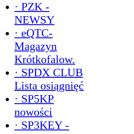
·
PZK -
NEWSY
·
eQTC-
Magazyn
Krótkofalow.
·
SPDX CLUB
Lista osiągnięć
·
SP5KP
nowości
·
SP3KEY -