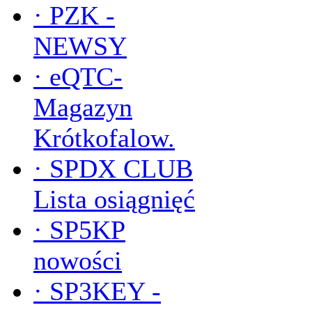
·
PZK -
NEWSY
·
eQTC-
Magazyn
Krótkofalow.
·
SPDX CLUB
Lista osiągnięć
·
SP5KP
nowości
·
SP3KEY -