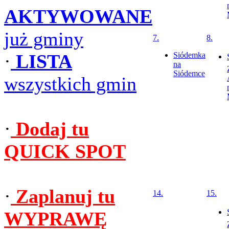
AKTYWOWANE
już gminy
7.
8.
·
LISTA
Siódemka
na
Siódemce
wszystkich gmin
·
Dodaj tu
QUICK SPOT
·
Zaplanuj tu
14.
15.
WYPRAWĘ