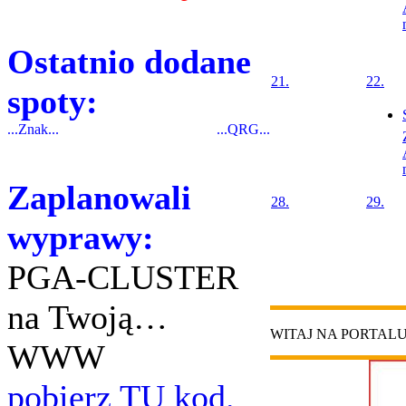
Ostatnio dodane
21.
22.
spoty:
...Znak...
...QRG...
Zaplanowali
28.
29.
wyprawy:
PGA-CLUSTER
na Twoją…
WITAJ NA PORTAL
WWW
pobierz TU kod.