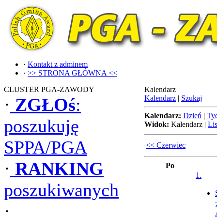
·
Kontakt z adminem
·
>> STRONA GŁÓWNA <<
CLUSTER PGA-ZAWODY
Kalendarz
Kalendarz
|
Szukaj
·
ZGŁOś
:
Kalendarz:
Dzień
|
Ty
poszukuję
Widok:
Kalendarz
|
Lis
SPPA/PGA
<< Czerwiec
·
RANKING
Po
1.
poszukiwanych
·