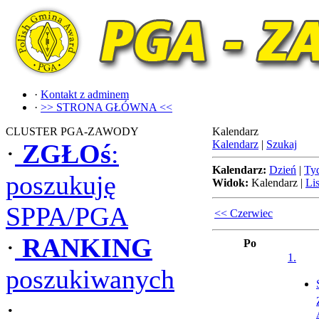
·
Kontakt z adminem
·
>> STRONA GŁÓWNA <<
CLUSTER PGA-ZAWODY
Kalendarz
Kalendarz
|
Szukaj
·
ZGŁOś
:
Kalendarz:
Dzień
|
Ty
poszukuję
Widok:
Kalendarz
|
Lis
SPPA/PGA
<< Czerwiec
·
RANKING
Po
1.
poszukiwanych
·