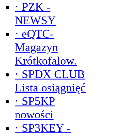
·
PZK -
NEWSY
·
eQTC-
Magazyn
Krótkofalow.
·
SPDX CLUB
Lista osiągnięć
·
SP5KP
nowości
·
SP3KEY -