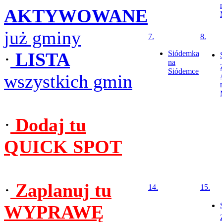
AKTYWOWANE
już gminy
7.
8.
·
LISTA
Siódemka
na
Siódemce
wszystkich gmin
·
Dodaj tu
QUICK SPOT
·
Zaplanuj tu
14.
15.
WYPRAWĘ