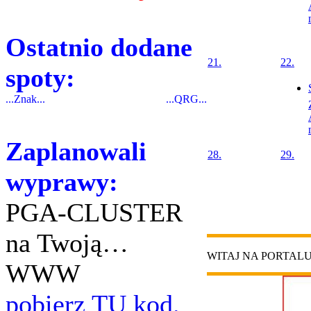
Ostatnio dodane
21.
22.
spoty:
...Znak...
...QRG...
Zaplanowali
28.
29.
wyprawy:
PGA-CLUSTER
na Twoją…
WITAJ NA PORTAL
WWW
pobierz TU kod.