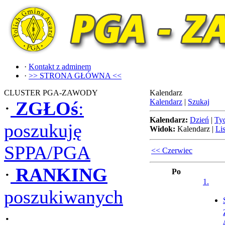
·
Kontakt z adminem
·
>> STRONA GŁÓWNA <<
CLUSTER PGA-ZAWODY
Kalendarz
Kalendarz
|
Szukaj
·
ZGŁOś
:
Kalendarz:
Dzień
|
Ty
poszukuję
Widok:
Kalendarz
|
Lis
SPPA/PGA
<< Czerwiec
·
RANKING
Po
1.
poszukiwanych
·