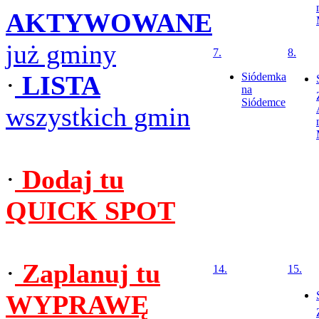
AKTYWOWANE
już gminy
7.
8.
·
LISTA
Siódemka
na
Siódemce
wszystkich gmin
·
Dodaj tu
QUICK SPOT
·
Zaplanuj tu
14.
15.
WYPRAWĘ