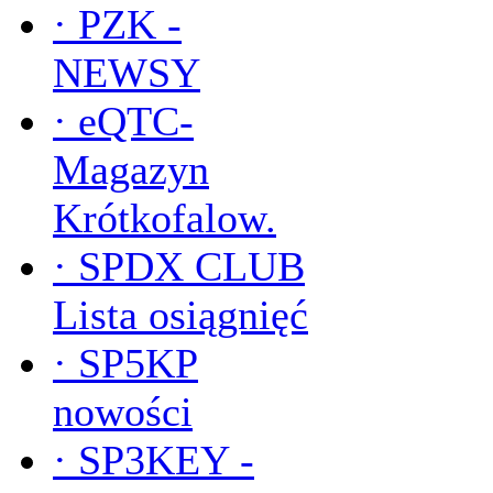
·
PZK -
NEWSY
·
eQTC-
Magazyn
Krótkofalow.
·
SPDX CLUB
Lista osiągnięć
·
SP5KP
nowości
·
SP3KEY -