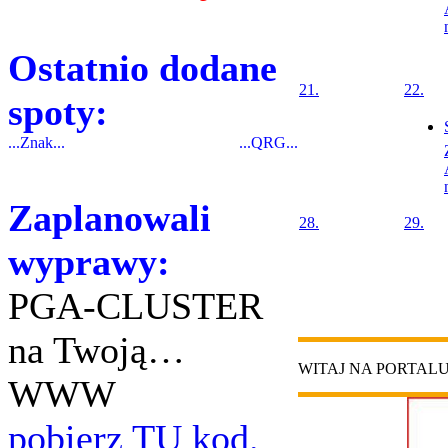
Ostatnio dodane
21.
22.
spoty:
...Znak...
...QRG...
Zaplanowali
28.
29.
wyprawy:
PGA-CLUSTER
na Twoją…
WITAJ NA PORTAL
WWW
pobierz TU kod.