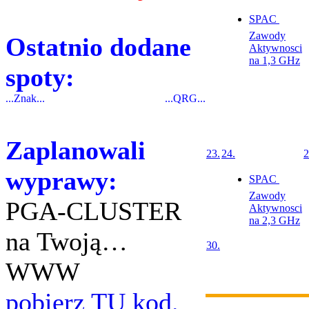
SPAC 
Zawody
Ostatnio dodane
Aktywnosci
na 1,3 GHz
spoty:
...Znak...
...QRG...
Zaplanowali
23.
24.
2
wyprawy:
SPAC 
Zawody
PGA-CLUSTER
Aktywnosci
na 2,3 GHz
na Twoją…
30.
WWW
pobierz TU kod.