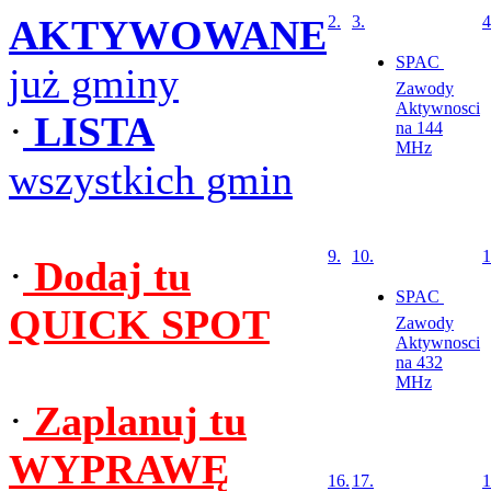
AKTYWOWANE
2.
3.
4
SPAC 
już gminy
Zawody
Aktywnosci
·
LISTA
na 144
MHz
wszystkich gmin
9.
10.
1
·
Dodaj tu
SPAC 
QUICK SPOT
Zawody
Aktywnosci
na 432
MHz
·
Zaplanuj tu
WYPRAWĘ
16.
17.
1