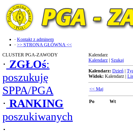
·
Kontakt z adminem
·
>> STRONA GŁÓWNA <<
CLUSTER PGA-ZAWODY
Kalendarz
Kalendarz
|
Szukaj
·
ZGŁOś
:
Kalendarz:
Dzień
|
Ty
poszukuję
Widok:
Kalendarz
|
Lis
SPPA/PGA
<< Maj
·
RANKING
Po
Wt
poszukiwanych
·