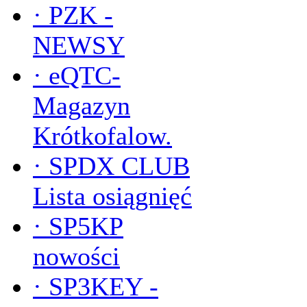
·
PZK -
NEWSY
·
eQTC-
Magazyn
Krótkofalow.
·
SPDX CLUB
Lista osiągnięć
·
SP5KP
nowości
·
SP3KEY -