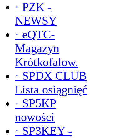
·
PZK -
NEWSY
·
eQTC-
Magazyn
Krótkofalow.
·
SPDX CLUB
Lista osiągnięć
·
SP5KP
nowości
·
SP3KEY -