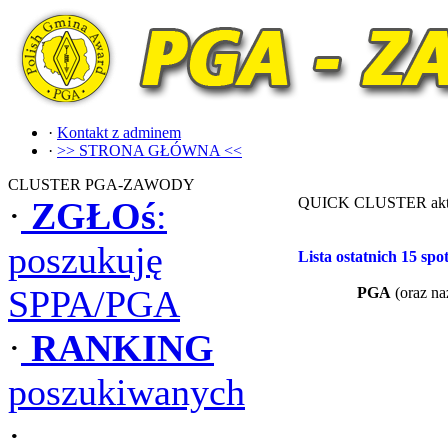
·
Kontakt z adminem
·
>> STRONA GŁÓWNA <<
CLUSTER PGA-ZAWODY
QUICK CLUSTER akt
·
ZGŁOś
:
poszukuję
Lista ostatnich 15 spo
SPPA/PGA
·
RANKING
poszukiwanych
·