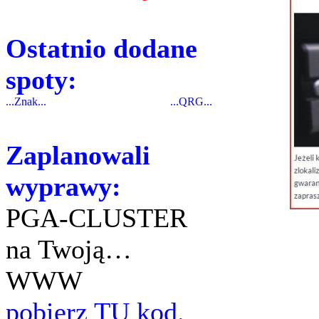
Ostatnio dodane
spoty:
...Znak...
...QRG...
Zaplanowali
wyprawy:
PGA-CLUSTER
na Twoją…
WWW
pobierz TU kod.