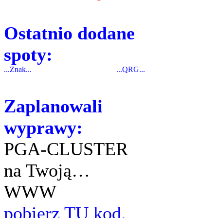
Ostatnio dodane
spoty:
...Znak...
...QRG...
Zaplanowali
wyprawy:
PGA-CLUSTER
na Twoją…
WWW
pobierz TU kod.