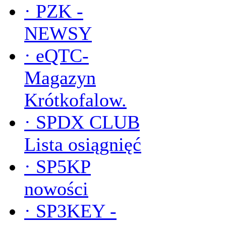
·
PZK -
NEWSY
·
eQTC-
Magazyn
Krótkofalow.
·
SPDX CLUB
Lista osiągnięć
·
SP5KP
nowości
·
SP3KEY -