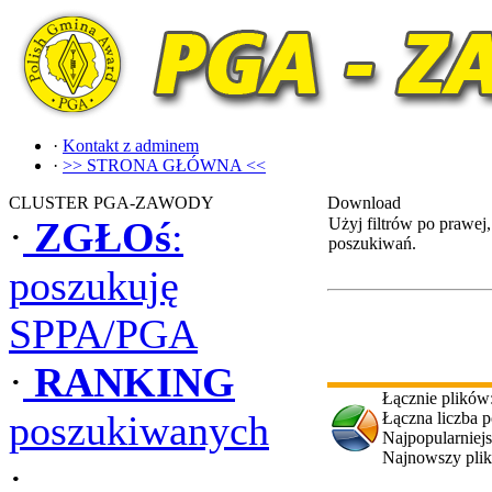
·
Kontakt z adminem
·
>> STRONA GŁÓWNA <<
CLUSTER PGA-ZAWODY
Download
·
ZGŁOś
:
Użyj filtrów po prawej
poszukiwań.
poszukuję
SPPA/PGA
·
RANKING
Łącznie plików
poszukiwanych
Łączna liczba 
Najpopularniejs
Najnowszy pli
·