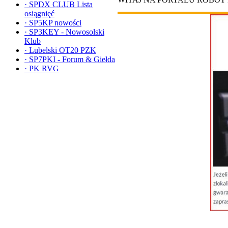
·
SPDX CLUB Lista
osiągnięć
·
SP5KP nowości
·
SP3KEY - Nowosolski
Klub
·
Lubelski OT20 PZK
·
SP7PKI - Forum & Giełda
·
PK RVG