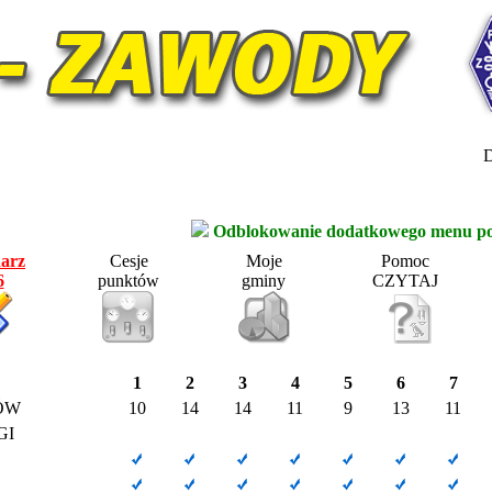
D
Odblokowanie dodatkowego menu po 
arz
Cesje
Moje
Pomoc
6
punktów
gminy
CZYTAJ
1
2
3
4
5
6
7
ÓW
10
14
14
11
9
13
11
GI