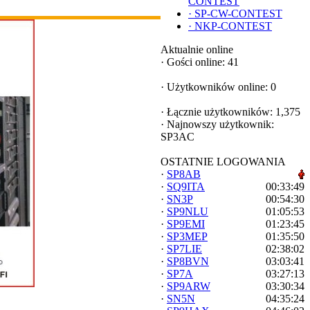
CONTEST
·
SP-CW-CONTEST
·
NKP-CONTEST
Aktualnie online
·
Gości online: 41
·
Użytkowników online: 0
·
Łącznie użytkowników: 1,375
·
Najnowszy użytkownik:
SP3AC
OSTATNIE LOGOWANIA
·
SP8AB
·
SQ9ITA
00:33:49
·
SN3P
00:54:30
·
SP9NLU
01:05:53
·
SP9EMI
01:23:45
·
SP3MEP
01:35:50
·
SP7LIE
02:38:02
·
SP8BVN
03:03:41
·
SP7A
03:27:13
·
SP9ARW
03:30:34
·
SN5N
04:35:24