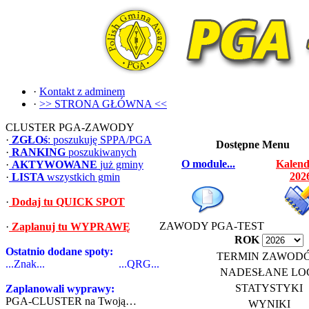
·
Kontakt z adminem
·
>> STRONA GŁÓWNA <<
CLUSTER PGA-ZAWODY
·
ZGŁOś
: poszukuję SPPA/PGA
Dostępne Menu
·
RANKING
poszukiwanych
O module...
Kalend
·
AKTYWOWANE
już gminy
202
·
LISTA
wszystkich gmin
·
Dodaj tu QUICK SPOT
ZAWODY PGA-TEST
·
Zaplanuj tu WYPRAWĘ
ROK
Ostatnio dodane spoty:
TERMIN ZAWOD
...Znak...
...QRG...
NADESŁANE LO
STATYSTYKI
Zaplanowali wyprawy:
PGA-CLUSTER na Twoją…
WYNIKI