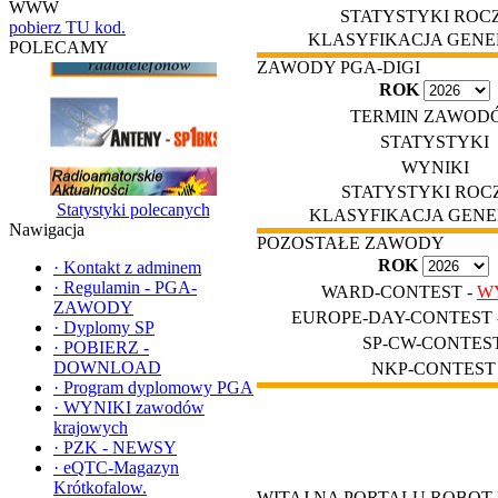
WWW
STATYSTYKI ROC
pobierz TU kod.
KLASYFIKACJA GEN
POLECAMY
ZAWODY PGA-DIGI
ROK
TERMIN ZAWOD
STATYSTYKI
WYNIKI
STATYSTYKI ROC
Statystyki polecanych
KLASYFIKACJA GEN
Nawigacja
POZOSTAŁE ZAWODY
ROK
·
Kontakt z adminem
·
Regulamin - PGA-
WARD-CONTEST -
W
ZAWODY
EUROPE-DAY-CONTEST 
·
Dyplomy SP
SP-CW-CONTES
·
POBIERZ -
DOWNLOAD
NKP-CONTEST
·
Program dyplomowy PGA
·
WYNIKI zawodów
krajowych
·
PZK - NEWSY
·
eQTC-Magazyn
Krótkofalow.
WITAJ NA PORTALU ROBO