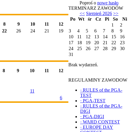
Poproś o
nowe hasło
TERMINARZ ZAWODÓW
<<
Sierpień 2026
>>
Po
Wt
śr
Cz
Pi
So
Ni
8
9
10
11
12
1
2
22
26
24
21
19
3
4
5
6
7
8
9
10
11
12
13
14
15
16
17
18
19
20
21
22
23
24
25
26
27
28
29
30
31
Brak wydarzeń.
8
9
10
11
12
REGULAMINY ZAWODOW
·
RULES of the PGA-
11
TEST
6
·
PGA-TEST
·
RULES of the PGA-
DIGI
·
PGA-DIGI
·
WARD CONTEST
·
EUROPE DAY