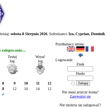
zisiaj:
sobota-8 Sierpnia 2026
. Solenizanci:
Iza, Cyprian, Dominik
Przetłumacz stronę
zalogowaniu....
Testuj
Wrzuć
Logowanie
log
log
Znak
Hasło
8
9
10
11
12
8
12
10
14
12
Nie masz jeszcze konta?
Zarejestruj się
Nie możesz się zalogować?