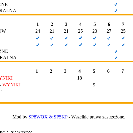
ZNE
ERALNA
1
2
3
4
5
6
7
ÓW
24
21
21
25
23
27
25
ZNE
ERALNA
1
2
3
4
5
6
7
YNIKI
18
-
WYNIKI
9
T
Mod by
SP8WQX & SP5KP
- Wszelkie prawa zastrzeżone.
T PGA-ZAWODY