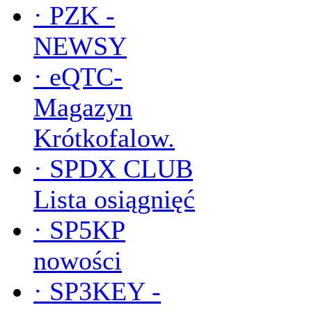
·
PZK -
NEWSY
·
eQTC-
Magazyn
Krótkofalow.
·
SPDX CLUB
Lista osiągnięć
·
SP5KP
nowości
·
SP3KEY -