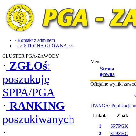
·
Kontakt z adminem
·
>> STRONA GŁÓWNA <<
CLUSTER PGA-ZAWODY
Menu
·
ZGŁOś
:
Strona
głowna
poszukuję
Oficjalne wyniki zaw
SPPA/PGA
·
RANKING
UWAGA: Publikacja wyn
poszukiwanych
Lokata
Znak
1
SP7PGK
·
2
SP9ZHC