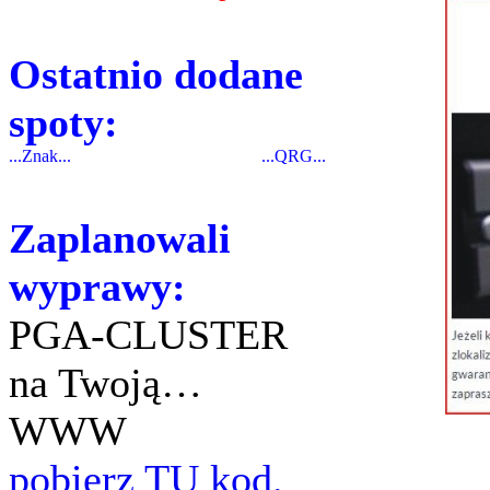
Ostatnio dodane
spoty:
...Znak...
...QRG...
Zaplanowali
wyprawy:
PGA-CLUSTER
na Twoją…
WWW
pobierz TU kod.