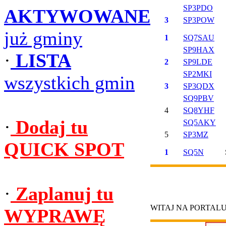
SP3PDO
AKTYWOWANE
3
SP3POW
już gminy
1
SQ7SAU
SP9HAX
·
LISTA
2
SP9LDE
SP2MKI
wszystkich gmin
3
SP3QDX
SQ9PBV
4
SQ8YHF
·
Dodaj tu
SQ5AKY
5
SP3MZ
QUICK SPOT
1
SQ5N
·
Zaplanuj tu
WITAJ NA PORTAL
WYPRAWĘ