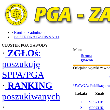
·
Kontakt z adminem
·
>> STRONA GŁÓWNA <<
CLUSTER PGA-ZAWODY
Menu
·
ZGŁOś
:
Strona
głowna
poszukuję
Oficjalne wyniki zaw
SPPA/PGA
·
RANKING
UWAGA: Publikacja wyn
poszukiwanych
Lokata
Znak
1
SP3ZHP
·
2
SP9ZHR