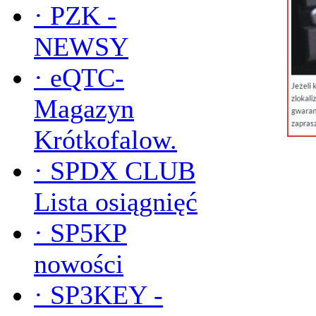
·
PZK -
NEWSY
·
eQTC-
Magazyn
Krótkofalow.
·
SPDX CLUB
Lista osiągnięć
·
SP5KP
nowości
·
SP3KEY -