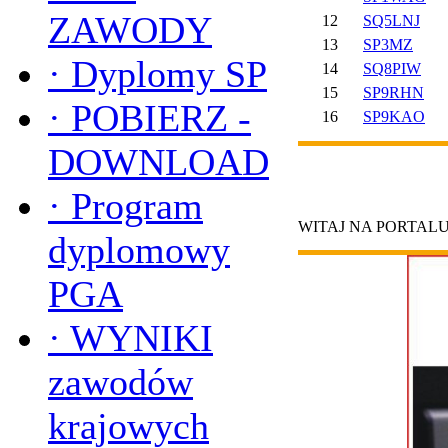
ZAWODY
12
SQ5LNJ
13
SP3MZ
·
Dyplomy SP
14
SQ8PIW
15
SP9RHN
·
POBIERZ -
16
SP9KAO
DOWNLOAD
·
Program
WITAJ NA PORTAL
dyplomowy
PGA
·
WYNIKI
zawodów
krajowych