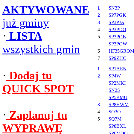
AKTYWOWANE
1
SN3P
2
SP7PGK
już gminy
3
SP3PJA
4
SP3PDO
·
LISTA
5
SP3POB
SP3POW
wszystkich gmin
6
HF35GRO
7
SP9ZHC
1
SP1AEN
·
Dodaj tu
2
SP4W
SP2MKI
QUICK SPOT
SN2S
SP5BMU
3
SP8HWM
·
Zaplanuj tu
4
SO3O
5
SQ7M
WYPRAWĘ
SP8BXL
SP6MQO