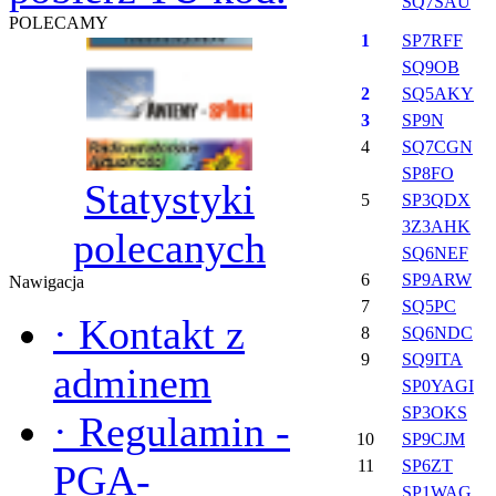
SQ7SAU
POLECAMY
1
SP7RFF
SQ9OB
2
SQ5AKY
3
SP9N
4
SQ7CGN
SP8FO
Statystyki
5
SP3QDX
3Z3AHK
polecanych
SQ6NEF
6
SP9ARW
Nawigacja
7
SQ5PC
·
Kontakt z
8
SQ6NDC
9
SQ9ITA
adminem
SP0YAGI
SP3OKS
·
Regulamin -
10
SP9CJM
11
SP6ZT
PGA-
SP1WAG