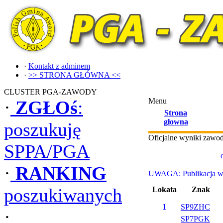
·
Kontakt z adminem
·
>> STRONA GŁÓWNA <<
CLUSTER PGA-ZAWODY
Menu
·
ZGŁOś
:
Strona
głowna
poszukuję
Oficjalne wyniki zaw
SPPA/PGA
·
RANKING
UWAGA: Publikacja wyn
poszukiwanych
Lokata
Znak
1
SP9ZHC
·
SP7PGK