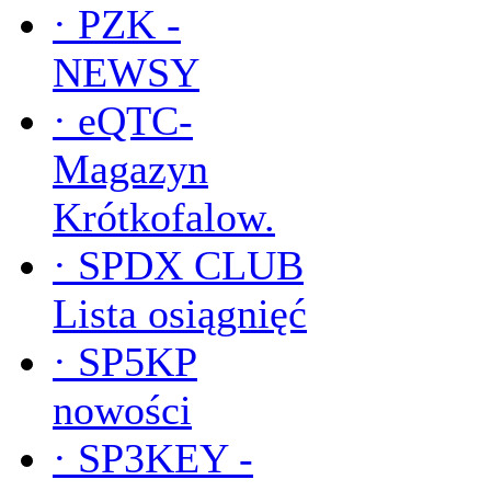
·
PZK -
NEWSY
·
eQTC-
Magazyn
Krótkofalow.
·
SPDX CLUB
Lista osiągnięć
·
SP5KP
nowości
·
SP3KEY -