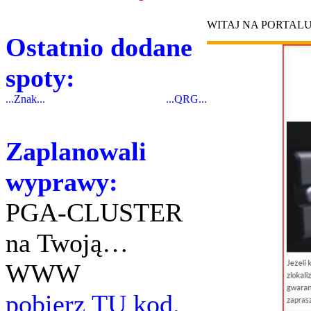
WITAJ NA PORTAL
Ostatnio dodane
spoty:
...Znak...
...QRG...
Zaplanowali
wyprawy:
PGA-CLUSTER
na Twoją…
WWW
pobierz TU kod.