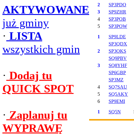
2
SP3PDO
AKTYWOWANE
3
SP9ZHR
już gminy
4
SP3POB
5
SP3POW
·
LISTA
1
SP9LDE
SP3QDX
wszystkich gmin
2
SP3OKS
SQ9PBV
3
SQ8YHF
·
Dodaj tu
SP6GBP
SP3MZ
QUICK SPOT
4
SQ7SAU
5
SQ5AKY
6
SP9EMI
·
Zaplanuj tu
1
SQ5N
WYPRAWĘ