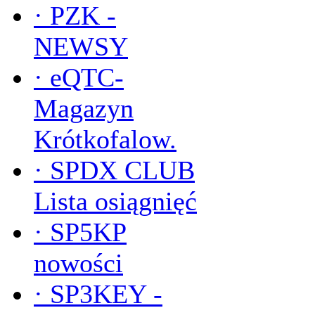
·
PZK -
NEWSY
·
eQTC-
Magazyn
Krótkofalow.
·
SPDX CLUB
Lista osiągnięć
·
SP5KP
nowości
·
SP3KEY -