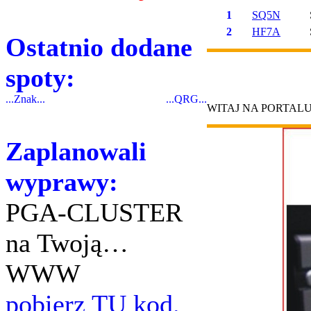
1
SQ5N
2
HF7A
Ostatnio dodane
spoty:
...Znak...
...QRG...
WITAJ NA PORTAL
Zaplanowali
wyprawy:
PGA-CLUSTER
na Twoją…
WWW
pobierz TU kod.