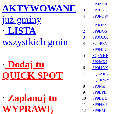
SP9ZHR
AKTYWOWANE
3
SP7PGK
już gminy
4
SP3POW
1
SP3OKS
·
LISTA
2
SP9BGS
3
SP3QDX
wszystkich gmin
4
SQ9PBV
SP9NLU
5
SQ8YHF
·
Dodaj tu
SP2MKI
6
SP9HAX
QUICK SPOT
7
SQ5AKY
SQ9KWY
8
SP3MZ
9
SP8LPL
·
Zaplanuj tu
10
SP9LDE
11
SP9HML
WYPRAWĘ
12
SP9EMI