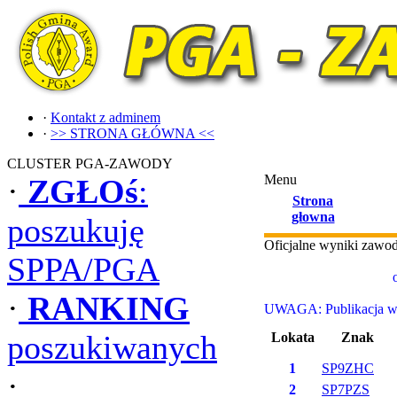
·
Kontakt z adminem
·
>> STRONA GŁÓWNA <<
CLUSTER PGA-ZAWODY
Menu
·
ZGŁOś
:
Strona
głowna
poszukuję
Oficjalne wyniki zaw
SPPA/PGA
·
RANKING
UWAGA: Publikacja wyn
poszukiwanych
Lokata
Znak
1
SP9ZHC
·
2
SP7PZS