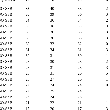
SO-SSB
38
40
38
2
SO-SSB
36
39
36
3
SO-SSB
34
36
34
2
SO-SSB
33
36
33
3
SO-SSB
33
36
33
3
SO-SSB
33
36
33
3
SO-SSB
32
32
32
0
SO-SSB
31
34
31
3
SO-SSB
30
31
30
1
SO-SSB
28
30
28
2
SO-SSB
28
31
28
3
SO-SSB
26
31
26
5
SO-SSB
26
27
26
1
SO-SSB
24
24
24
0
SO-SSB
24
25
24
1
SO-SSB
23
24
23
1
SO-SSB
21
22
21
1
SO-SSB
17
20
17
3