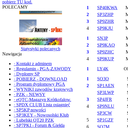
pobierz TU kod.
POLECAMY
1
SP40KWA
2
SP3ZHP
3
SP9ZHR
4
SP9KJU
1
SN3P
2
SP9KAO
Statystyki polecanych
3
SP9ZHC
Nawigacja
4
SP9KUP
·
Kontakt z adminem
·
Regulamin - PGA-ZAWODY
1
LY4K
O
·
Dyplomy SP
1
SO3O
·
POBIERZ - DOWNLOAD
·
Program dyplomowy PGA
2
SP1AEN
·
WYNIKI zawodów krajowych
SP3LWP
·
PZK - NEWSY
3
SP4JFR
·
eQTC-Magazyn Krótkofalow.
·
SPDX CLUB Lista osiągnięć
4
SP9NLU
·
SP5KP nowości
SP3CW
·
SP3KEY - Nowosolski Klub
5
SP1GZF
·
Lubelski OT20 PZK
·
SP7PKI - Forum & Giełda
6
SQ7M