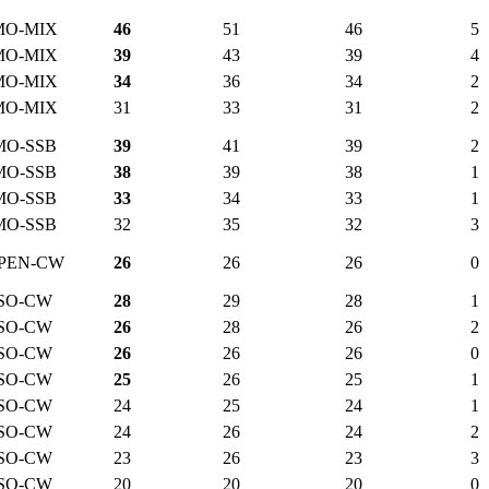
MO-MIX
46
51
46
5
MO-MIX
39
43
39
4
MO-MIX
34
36
34
2
MO-MIX
31
33
31
2
MO-SSB
39
41
39
2
MO-SSB
38
39
38
1
MO-SSB
33
34
33
1
MO-SSB
32
35
32
3
PEN-CW
26
26
26
0
SO-CW
28
29
28
1
SO-CW
26
28
26
2
SO-CW
26
26
26
0
SO-CW
25
26
25
1
SO-CW
24
25
24
1
SO-CW
24
26
24
2
SO-CW
23
26
23
3
SO-CW
20
20
20
0