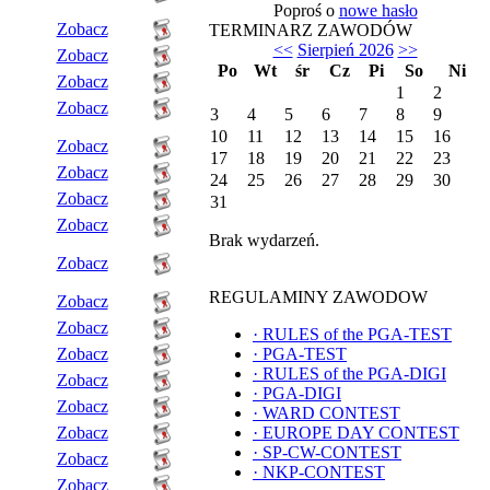
Poproś o
nowe hasło
Zobacz
TERMINARZ ZAWODÓW
<<
Sierpień 2026
>>
Zobacz
Po
Wt
śr
Cz
Pi
So
Ni
Zobacz
1
2
Zobacz
3
4
5
6
7
8
9
10
11
12
13
14
15
16
Zobacz
17
18
19
20
21
22
23
Zobacz
24
25
26
27
28
29
30
Zobacz
31
Zobacz
Brak wydarzeń.
Zobacz
REGULAMINY ZAWODOW
Zobacz
Zobacz
·
RULES of the PGA-TEST
Zobacz
·
PGA-TEST
·
RULES of the PGA-DIGI
Zobacz
·
PGA-DIGI
Zobacz
·
WARD CONTEST
Zobacz
·
EUROPE DAY CONTEST
·
SP-CW-CONTEST
Zobacz
·
NKP-CONTEST
Zobacz