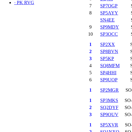
·
PK RVG
7
SP7OGP
8
SP5AYY
SN4EE
9
SP9MDY
10
SP3OCC
1
SP2XX
2
SP8BVN
3
SP5KP
4
SQ8MFM
5
SP4HHI
6
SP9UOP
1
SP2MGR
SO
1
SP3MKS
SO
2
SQ2DYF
SO
3
SP9OUV
SO
1
SP5XVR
SO
2
SQ1NXO
SO