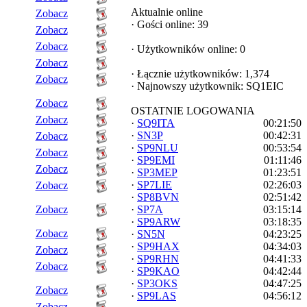
Aktualnie online
Zobacz
·
Gości online: 39
Zobacz
Zobacz
·
Użytkowników online: 0
Zobacz
·
Łącznie użytkowników: 1,374
Zobacz
·
Najnowszy użytkownik:
SQ1EIC
Zobacz
OSTATNIE LOGOWANIA
Zobacz
·
SQ9ITA
00:21:50
·
SN3P
00:42:31
Zobacz
·
SP9NLU
00:53:54
Zobacz
·
SP9EMI
01:11:46
Zobacz
·
SP3MEP
01:23:51
·
SP7LIE
02:26:03
Zobacz
·
SP8BVN
02:51:42
Zobacz
·
SP7A
03:15:14
·
SP9ARW
03:18:35
Zobacz
·
SN5N
04:23:25
·
SP9HAX
04:34:03
Zobacz
·
SP9RHN
04:41:33
Zobacz
·
SP9KAO
04:42:44
·
SP3OKS
04:47:25
Zobacz
·
SP9LAS
04:56:12
Zobacz