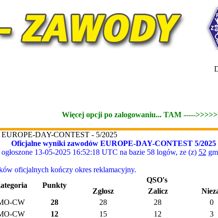
D
Więcej opcji po zalogowaniu... TAM ----->>>>
dów EUROPE-DAY-CONTEST - 5/2025
Oficjalne wyniki zawodów EUROPE-DAY-CONTEST 5/2025
ogłoszone 13-05-2025 16:52:18 UTC na bazie 58 logów, ze (z)
52
gmi
w oficjalnych kończy okres reklamacyjny.
QSO's
ategoria
Punkty
Zgłosz
Zalicz
Niez
MO-CW
28
28
28
0
MO-CW
12
15
12
3