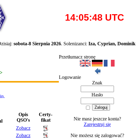
zisiaj:
sobota-8 Sierpnia 2026
. Solenizanci:
Iza, Cyprian, Dominik
Przetłumacz stronę
>>
Logowanie
Znak
Hasło
n.
Opis
Certy-
Nie masz jeszcze konta?
QSO's
fikat
al
Zarejestruj się
Zobacz
Zobacz
Nie możesz się zalogować?