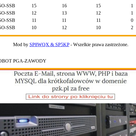
SO-SSB
15
16
15
1
SO-SSB
12
13
12
1
SO-SSB
11
11
11
0
SO-SSB
10
12
10
2
Mod by
SP8WQX & SP5KP
- Wszelkie prawa zastrzeżone.
ROBOT PGA-ZAWODY