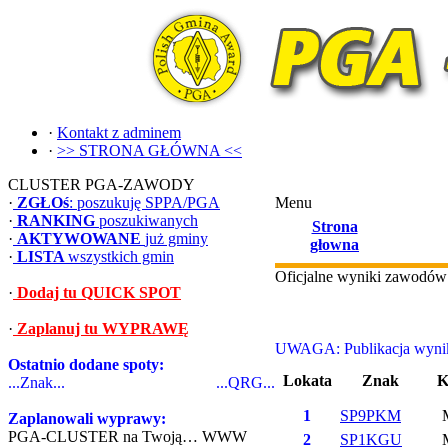
·
Kontakt z adminem
·
>> STRONA GŁÓWNA <<
CLUSTER PGA-ZAWODY
·
ZGŁOś
: poszukuję SPPA/PGA
Menu
·
RANKING
poszukiwanych
Strona
·
AKTYWOWANE
już gminy
głowna
·
LISTA
wszystkich gmin
Oficjalne wyniki zawo
·
Dodaj tu QUICK SPOT
·
Zaplanuj tu WYPRAWĘ
UWAGA: Publikacja wynikó
Ostatnio dodane spoty:
Lokata
Znak
K
...Znak...
...QRG...
1
SP9PKM
Zaplanowali wyprawy:
PGA-CLUSTER na Twoją… WWW
2
SP1KGU