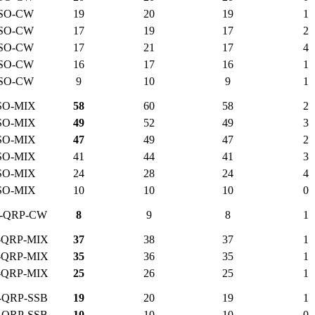
SO-CW
19
20
19
1
SO-CW
17
19
17
2
SO-CW
17
21
17
4
SO-CW
16
17
16
1
SO-CW
9
10
9
1
SO-MIX
58
60
58
2
SO-MIX
49
52
49
3
SO-MIX
47
49
47
2
SO-MIX
41
44
41
3
SO-MIX
24
28
24
4
SO-MIX
10
10
10
0
-QRP-CW
8
9
8
1
-QRP-MIX
37
38
37
1
-QRP-MIX
35
36
35
1
-QRP-MIX
25
26
25
1
-QRP-SSB
19
20
19
1
-QRP-SSB
10
10
10
0