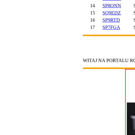
14
SP8ONN
15
SQ9EDZ
16
SP9RTD
17
SP7FGA
WITAJ NA PORTALU 