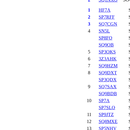
1
HF7A
2
SP7RFF
3
SQ7CGN
4
SN5L
SP8FO
SQ9OB
5
SP3OKS
6
3Z3AHK
7
SQ9HZM
8
SQ9DXT
SP3QDX
9
SQ7SAX
SQ9BDB
10
SP7A
SP7SLO
11
SP9JTZ
12
SQ8MXE
13
SP5NHV