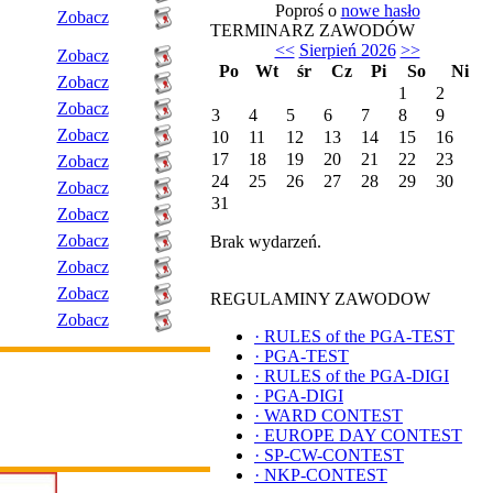
Poproś o
nowe hasło
Zobacz
TERMINARZ ZAWODÓW
<<
Sierpień 2026
>>
Zobacz
Po
Wt
śr
Cz
Pi
So
Ni
Zobacz
1
2
Zobacz
3
4
5
6
7
8
9
Zobacz
10
11
12
13
14
15
16
17
18
19
20
21
22
23
Zobacz
24
25
26
27
28
29
30
Zobacz
31
Zobacz
Zobacz
Brak wydarzeń.
Zobacz
Zobacz
REGULAMINY ZAWODOW
Zobacz
·
RULES of the PGA-TEST
·
PGA-TEST
·
RULES of the PGA-DIGI
·
PGA-DIGI
·
WARD CONTEST
·
EUROPE DAY CONTEST
·
SP-CW-CONTEST
·
NKP-CONTEST