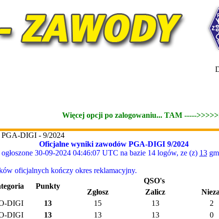
D
Więcej opcji po zalogowaniu... TAM ----->>>>
w PGA-DIGI - 9/2024
Oficjalne wyniki zawodów PGA-DIGI 9/2024
ogłoszone 30-09-2024 04:46:07 UTC na bazie 14 logów, ze (z)
13
gmi
w oficjalnych kończy okres reklamacyjny.
QSO's
tegoria
Punkty
Zgłosz
Zalicz
Nieza
O-DIGI
13
15
13
2
O-DIGI
13
13
13
0