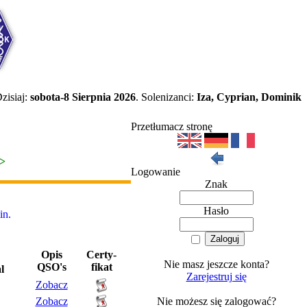
zisiaj:
sobota-8 Sierpnia 2026
. Solenizanci:
Iza, Cyprian, Dominik
Przetłumacz stronę
>>
Logowanie
Znak
Hasło
n.
Opis
Certy-
Nie masz jeszcze konta?
QSO's
fikat
l
Zarejestruj się
Zobacz
Zobacz
Nie możesz się zalogować?