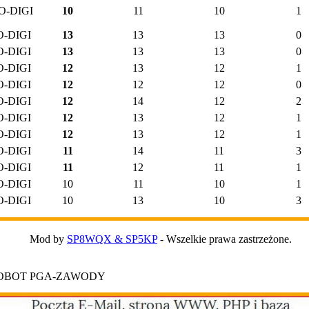
O-DIGI
10
11
10
1
O-DIGI
13
13
13
0
O-DIGI
13
13
13
0
O-DIGI
12
13
12
1
O-DIGI
12
12
12
0
O-DIGI
12
14
12
2
O-DIGI
12
13
12
1
O-DIGI
12
13
12
1
O-DIGI
11
14
11
3
O-DIGI
11
12
11
1
O-DIGI
10
11
10
1
O-DIGI
10
13
10
3
Mod by
SP8WQX & SP5KP
- Wszelkie prawa zastrzeżone.
ROBOT PGA-ZAWODY