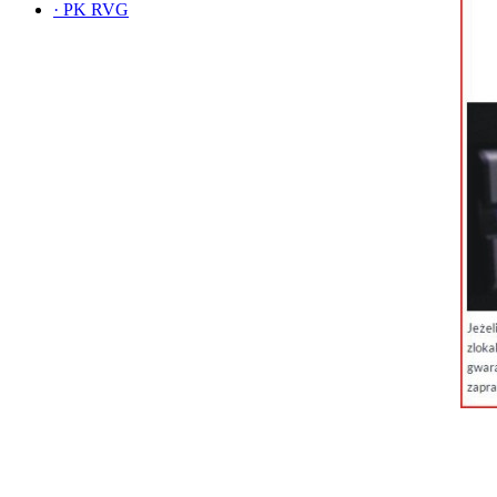
·
PK RVG