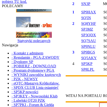
pobierz TU kod.
2
SN3P
M
POLECAMY
1
SP9HAX
S
SQ5N
S
2
SQ8YHF
S
SP3MZ
S
SP3QDX
S
Statystyki polecanych
SQ7SAU
S
Nawigacja
SP9NLU
S
3
SP9BGS
S
·
Kontakt z adminem
·
Regulamin - PGA-ZAWODY
SQ5AKY
S
·
Dyplomy SP
4
SP5KP
S
·
POBIERZ - DOWNLOAD
SP8LPL
S
·
Program dyplomowy PGA
·
WYNIKI zawodów krajowych
·
PZK - NEWSY
·
eQTC-Magazyn Krótkofalow.
·
SPDX CLUB Lista osiągnięć
·
SP5KP nowości
WITAJ NA PORTALU 
·
SP3KEY - Nowosolski Klub
·
Lubelski OT20 PZK
·
SP7PKI - Forum & Giełda