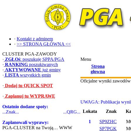
·
Kontakt z adminem
·
>> STRONA GŁÓWNA <<
CLUSTER PGA-ZAWODY
·
ZGŁOś
: poszukuję SPPA/PGA
Menu
·
RANKING
poszukiwanych
Strona
·
AKTYWOWANE
już gminy
głowna
·
LISTA
wszystkich gmin
Oficjalne wyniki zawodó
·
Dodaj tu QUICK SPOT
·
Zaplanuj tu WYPRAWĘ
UWAGA: Publikacja wynikó
Ostatnio dodane spoty:
Lokata
Znak
Ka
...Znak...
...QRG...
1
SP9ZHC
M
Zaplanowali wyprawy:
PGA-CLUSTER na Twoją… WWW
SP7PGK
M