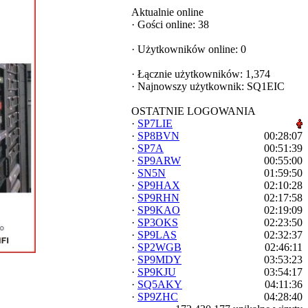
Aktualnie online
·
Gości online: 38
·
Użytkowników online: 0
·
Łącznie użytkowników: 1,374
·
Najnowszy użytkownik:
SQ1EIC
OSTATNIE LOGOWANIA
·
SP7LIE
·
SP8BVN
00:28:07
·
SP7A
00:51:39
·
SP9ARW
00:55:00
·
SN5N
01:59:50
·
SP9HAX
02:10:28
·
SP9RHN
02:17:58
·
SP9KAO
02:19:09
·
SP3OKS
02:23:50
·
SP9LAS
02:32:37
·
SP2WGB
02:46:11
·
SP9MDY
03:53:23
·
SP9KJU
03:54:17
·
SQ5AKY
04:11:36
·
SP9ZHC
04:28:40