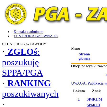
·
Kontakt z adminem
·
>> STRONA GŁÓWNA <<
CLUSTER PGA-ZAWODY
Menu
·
ZGŁOś
:
Strona
głowna
poszukuję
Oficjalne wyniki zaw
SPPA/PGA
·
RANKING
UWAGA: Publikacja wyn
poszukiwanych
Lokata
Znak
1
SP4KHM
·
SP6KGJ