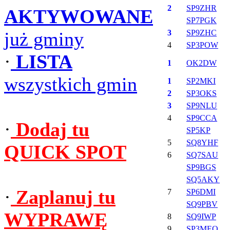
2
SP9ZHR
AKTYWOWANE
SP7PGK
już gminy
3
SP9ZHC
4
SP3POW
·
LISTA
1
OK2DW
wszystkich gmin
1
SP2MKI
2
SP3OKS
3
SP9NLU
4
SP9CCA
·
Dodaj tu
SP5KP
5
SQ8YHF
QUICK SPOT
6
SQ7SAU
SP9BGS
SQ5AKY
·
Zaplanuj tu
7
SP6DMI
SQ9PBV
WYPRAWĘ
8
SQ9IWP
9
SP3MEO