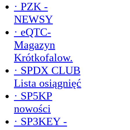
·
PZK -
NEWSY
·
eQTC-
Magazyn
Krótkofalow.
·
SPDX CLUB
Lista osiągnięć
·
SP5KP
nowości
·
SP3KEY -