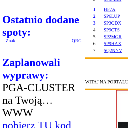
1
HF7A
Ostatnio dodane
2
SP6LUP
3
SP3QDX
spoty:
4
SP9CTS
5
SP2MGR
...Znak...
...QRG...
6
SP9HAX
7
SQ2NNV
Zaplanowali
wyprawy:
WITAJ NA PORTAL
PGA-CLUSTER
na Twoją…
WWW
pobierz TU kod.