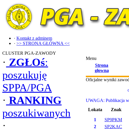
·
Kontakt z adminem
·
>> STRONA GŁÓWNA <<
CLUSTER PGA-ZAWODY
Menu
·
ZGŁOś
:
Strona
głowna
poszukuję
Oficjalne wyniki zaw
SPPA/PGA
·
RANKING
UWAGA: Publikacja wyn
poszukiwanych
Lokata
Znak
1
SP9PKM
·
2
SP2KAC