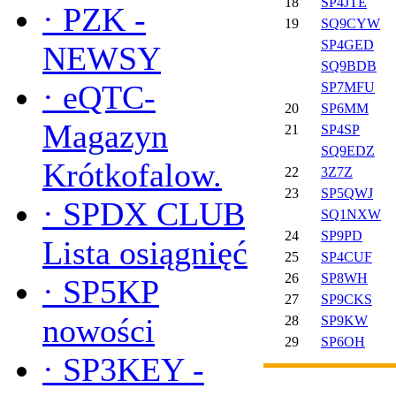
18
SP4JTE
·
PZK -
19
SQ9CYW
SP4GED
NEWSY
SQ9BDB
·
eQTC-
SP7MFU
20
SP6MM
Magazyn
21
SP4SP
SQ9EDZ
Krótkofalow.
22
3Z7Z
23
SP5QWJ
·
SPDX CLUB
SQ1NXW
24
SP9PD
Lista osiągnięć
25
SP4CUF
26
SP8WH
·
SP5KP
27
SP9CKS
nowości
28
SP9KW
29
SP6OH
·
SP3KEY -