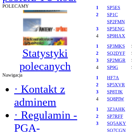
POLECAMY
1
SP5ES
2
SP1C
SP2FMN
3
SP5ENG
4
SP9HAX
1
SP3MKS
Statystyki
2
SQ2DYF
3
SP2MGR
polecanych
4
SP9G
Nawigacja
1
HF7A
2
SP5XVR
·
Kontakt z
3
SP8TJK
adminem
4
SQ8PIW
1
3Z3AHK
·
Regulamin -
2
SP7RFF
3
SQ5AKY
PGA-
SQ7CGN