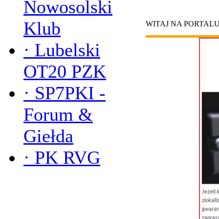
Nowosolski
Klub
WITAJ NA PORTAL
·
Lubelski
OT20 PZK
·
SP7PKI -
Forum &
Giełda
·
PK RVG