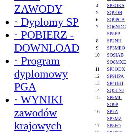
ZAWODY
4
SP3OKS
5
SQ9OB
·
Dyplomy SP
6
SQ9PCA
7
SQ6NDC
·
POBIERZ -
SP8FB
8
SP2NH
DOWNLOAD
9
SP3MEO
10
SQ9IAB
·
Program
SQ8MXE
11
SP3QDX
dyplomowy
12
SP9HPA
PGA
13
SP4HHI
14
SQ5LNJ
·
WYNIKI
15
SP8ML
SO9P
zawodów
16
SP7A
SP3MZ
krajowych
17
SP8FO