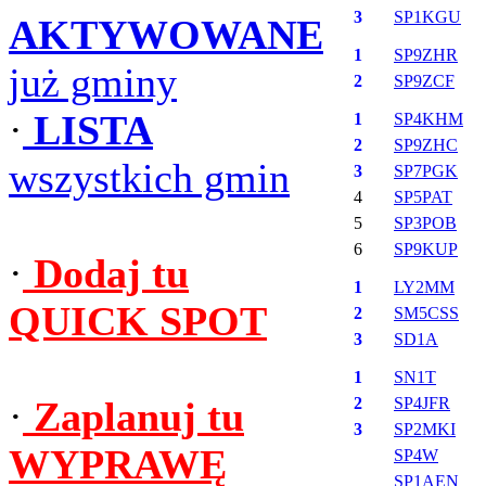
3
SP1KGU
AKTYWOWANE
1
SP9ZHR
już gminy
2
SP9ZCF
·
LISTA
1
SP4KHM
2
SP9ZHC
wszystkich gmin
3
SP7PGK
4
SP5PAT
5
SP3POB
6
SP9KUP
·
Dodaj tu
1
LY2MM
QUICK SPOT
2
SM5CSS
3
SD1A
1
SN1T
·
Zaplanuj tu
2
SP4JFR
3
SP2MKI
WYPRAWĘ
SP4W
SP1AEN