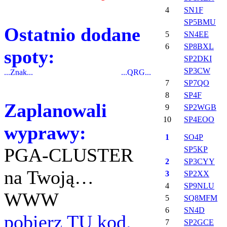
4
SN1F
SP5BMU
Ostatnio dodane
5
SN4EE
6
SP8BXL
spoty:
SP2DKI
SP3CW
...Znak...
...QRG...
7
SP7QO
8
SP4F
Zaplanowali
9
SP2WGB
10
SP4EOO
wyprawy:
1
SO4P
PGA-CLUSTER
SP5KP
2
SP3CYY
na Twoją…
3
SP2XX
4
SP9NLU
WWW
5
SQ8MFM
6
SN4D
pobierz TU kod.
7
SP2GCE