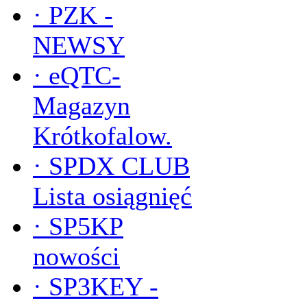
·
PZK -
NEWSY
·
eQTC-
Magazyn
Krótkofalow.
·
SPDX CLUB
Lista osiągnięć
·
SP5KP
nowości
·
SP3KEY -