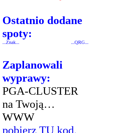
Ostatnio dodane
spoty:
...Znak...
...QRG...
Zaplanowali
wyprawy:
PGA-CLUSTER
na Twoją…
WWW
pobierz TU kod.