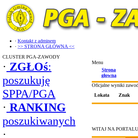
·
Kontakt z adminem
·
>> STRONA GŁÓWNA <<
CLUSTER PGA-ZAWODY
Menu
·
ZGŁOś
:
Strona
głowna
poszukuję
Oficjalne wyniki zaw
SPPA/PGA
Lokata
Znak
·
RANKING
poszukiwanych
WITAJ NA PORTAL
·