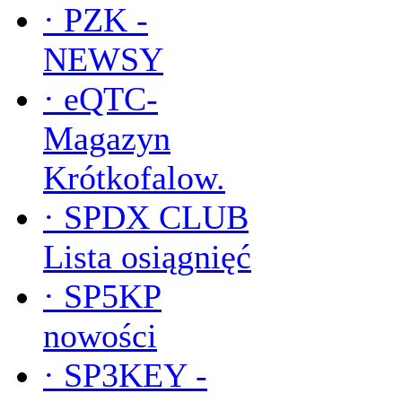
·
PZK -
NEWSY
·
eQTC-
Magazyn
Krótkofalow.
·
SPDX CLUB
Lista osiągnięć
·
SP5KP
nowości
·
SP3KEY -