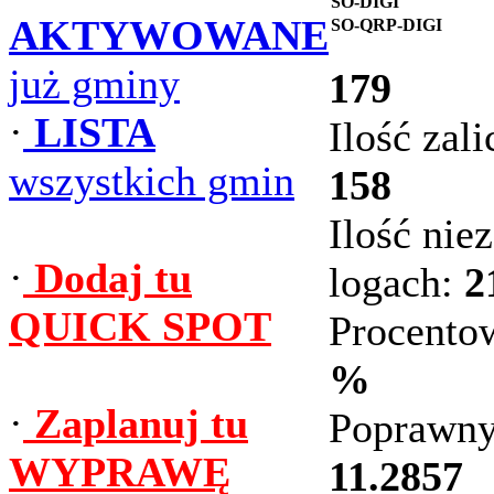
SO-DIGI
AKTYWOWANE
SO-QRP-DIGI
już gminy
179
·
LISTA
Ilość zal
wszystkich gmin
158
Ilość ni
·
Dodaj tu
logach:
2
QUICK SPOT
Procento
%
·
Zaplanuj tu
Poprawny
WYPRAWĘ
11.2857