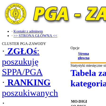
·
Kontakt z adminem
·
>> STRONA GŁÓWNA <<
CLUSTER PGA-ZAWODY
Opcje
·
ZGŁOś
:
Strona
głowna
poszukuję
Statystyki miesięczne 
SPPA/PGA
Tabela za
·
RANKING
kategori
poszukiwanych
·
MO-DIGI