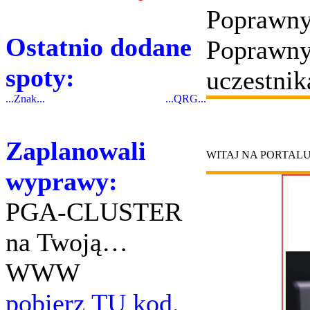
Poprawny
Ostatnio dodane
Poprawny
spoty:
uczestnik
...Znak...
...QRG...
Zaplanowali
WITAJ NA PORTAL
wyprawy:
PGA-CLUSTER
na Twoją…
WWW
pobierz TU kod.