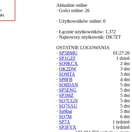
Aktualnie online
·
Gości online: 26
·
Użytkowników online: 0
·
Łącznie użytkowników: 1,372
·
Najnowszy użytkownik:
DK7ZT
OSTATNIE LOGOWANIA
·
SP5BMU
01:27:26
·
SP1GZF
1 dzień
·
SQ9KCX
2 dni
·
OK2DW
3 dni
·
SQ9ITA
3 dni
·
SP8FB
4 dni
·
SO8DAN
5 dni
·
SP5ENG
5 dni
·
SP3MZ
5 dni
·
SQ7CGN
5 dni
·
SQ7SAU
5 dni
·
Sp9bat
5 dni
·
SQ7M
6 dni
·
SP7A
1 tydzień
·
SP3FYX
1 tydzień