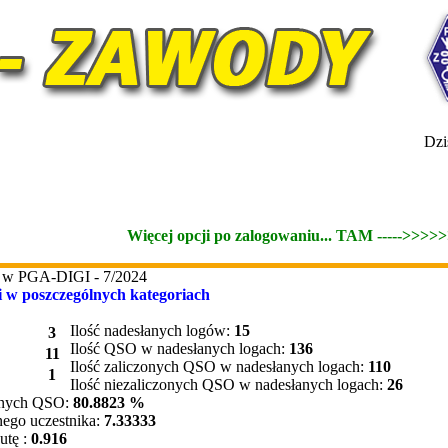
Dzis
Więcej opcji po zalogowaniu... TAM ----->>>>
cji w PGA-DIGI - 7/2024
ji w poszczególnych kategoriach
Ilość nadesłanych logów:
15
3
Ilość QSO w nadesłanych logach:
136
11
Ilość zaliczonych QSO w nadesłanych logach:
110
1
Ilość niezaliczonych QSO w nadesłanych logach:
26
wnych QSO:
80.8823 %
ego uczestnika:
7.33333
utę :
0.916