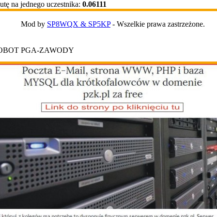
tę na jednego uczestnika:
0.06111
Mod by
SP8WQX & SP5KP
- Wszelkie prawa zastrzeżone.
ROBOT PGA-ZAWODY