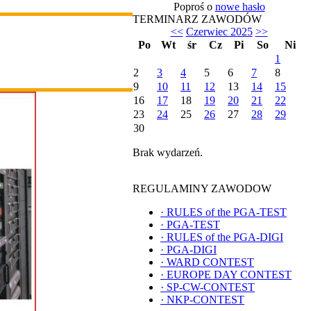
Poproś o
nowe hasło
TERMINARZ ZAWODÓW
<<
Czerwiec 2025
>>
Po
Wt
śr
Cz
Pi
So
Ni
1
2
3
4
5
6
7
8
9
10
11
12
13
14
15
16
17
18
19
20
21
22
23
24
25
26
27
28
29
30
Brak wydarzeń.
REGULAMINY ZAWODOW
·
RULES of the PGA-TEST
·
PGA-TEST
·
RULES of the PGA-DIGI
·
PGA-DIGI
·
WARD CONTEST
·
EUROPE DAY CONTEST
·
SP-CW-CONTEST
·
NKP-CONTEST