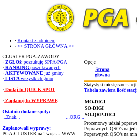
·
Kontakt z adminem
·
>> STRONA GŁÓWNA <<
CLUSTER PGA-ZAWODY
·
ZGŁOś
: poszukuję SPPA/PGA
Opcje
·
RANKING
poszukiwanych
Strona
·
AKTYWOWANE
już gminy
głowna
·
LISTA
wszystkich gmin
Statystyki miesięczne sta
·
Dodaj tu QUICK SPOT
Tabela zawiera ilość stac
·
Zaplanuj tu WYPRAWĘ
MO-DIGI
SO-DIGI
Ostatnio dodane spoty:
SO-QRP-DIGI
...Znak...
...QRG...
Procentowy udział popra
Zaplanowali wyprawy:
Poprawnych QSO's na jedn
PGA-CLUSTER na Twoją… WWW
Poprawnych QSO's na min