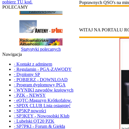
pobierz TU kod.
Poprawnych QSO's na minu
POLECAMY
WITAJ NA PORTALU 
Statystyki polecanych
Nawigacja
·
Kontakt z adminem
·
Regulamin - PGA-ZAWODY
·
Dyplomy SP
·
POBIERZ - DOWNLOAD
·
Program dyplomowy PGA
·
WYNIKI zawodów krajowych
·
PZK - NEWSY
·
eQTC-Magazyn Krótkofalow.
·
SPDX CLUB Lista osiągnięć
·
SP5KP nowości
·
SP3KEY - Nowosolski Klub
·
Lubelski OT20 PZK
·
SP7PKI - Forum & Giełda