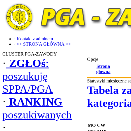
·
Kontakt z adminem
·
>> STRONA GŁÓWNA <<
CLUSTER PGA-ZAWODY
Opcje
·
ZGŁOś
:
Strona
głowna
poszukuję
Statystyki miesięczne 
SPPA/PGA
Tabela za
·
RANKING
kategori
poszukiwanych
·
MO-CW