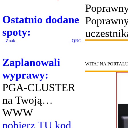
Poprawny
Ostatnio dodane
Poprawny
spoty:
uczestnik
...Znak...
...QRG...
Zaplanowali
WITAJ NA PORTAL
wyprawy:
PGA-CLUSTER
na Twoją…
WWW
pobierz TU kod.