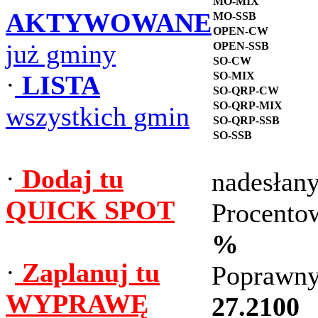
MO-MIX
AKTYWOWANE
MO-SSB
OPEN-CW
już gminy
OPEN-SSB
SO-CW
SO-MIX
·
LISTA
SO-QRP-CW
SO-QRP-MIX
wszystkich gmin
SO-QRP-SSB
SO-SSB
·
Dodaj tu
nadesłan
QUICK SPOT
Procento
%
·
Zaplanuj tu
Poprawny
WYPRAWĘ
27.2100