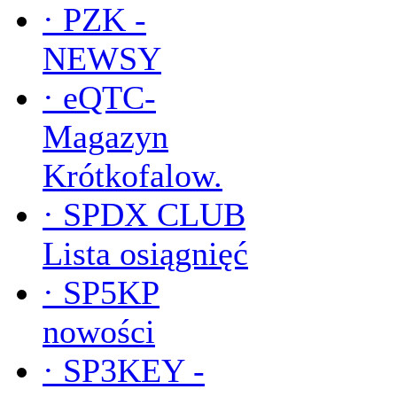
·
PZK -
NEWSY
·
eQTC-
Magazyn
Krótkofalow.
·
SPDX CLUB
Lista osiągnięć
·
SP5KP
nowości
·
SP3KEY -