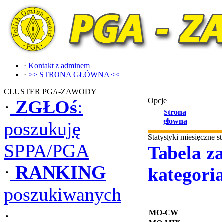
·
Kontakt z adminem
·
>> STRONA GŁÓWNA <<
CLUSTER PGA-ZAWODY
Opcje
·
ZGŁOś
:
Strona
głowna
poszukuję
Statystyki miesięczne 
SPPA/PGA
Tabela za
·
RANKING
kategori
poszukiwanych
·
MO-CW