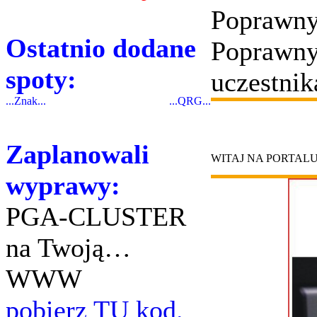
Poprawny
Ostatnio dodane
Poprawny
spoty:
uczestnik
...Znak...
...QRG...
Zaplanowali
WITAJ NA PORTAL
wyprawy:
PGA-CLUSTER
na Twoją…
WWW
pobierz TU kod.