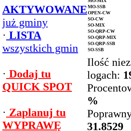
MO-MIX
AKTYWOWANE
MO-SSB
OPEN-CW
już gminy
SO-CW
SO-MIX
SO-QRP-CW
·
LISTA
SO-QRP-MIX
SO-QRP-SSB
wszystkich gmin
SO-SSB
Ilość ni
·
Dodaj tu
logach:
1
QUICK SPOT
Procento
%
·
Zaplanuj tu
Poprawny
WYPRAWĘ
31.8529