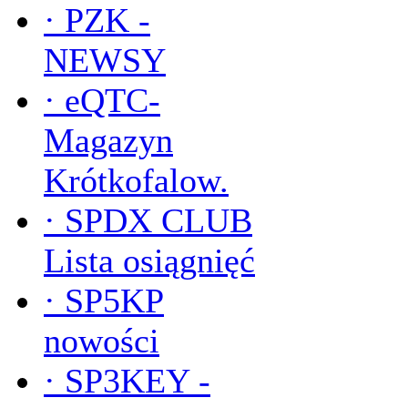
·
PZK -
NEWSY
·
eQTC-
Magazyn
Krótkofalow.
·
SPDX CLUB
Lista osiągnięć
·
SP5KP
nowości
·
SP3KEY -