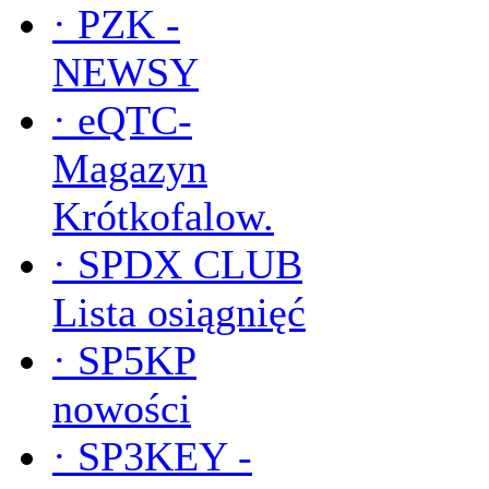
·
PZK -
NEWSY
·
eQTC-
Magazyn
Krótkofalow.
·
SPDX CLUB
Lista osiągnięć
·
SP5KP
nowości
·
SP3KEY -