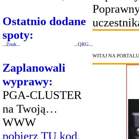
Poprawny
Ostatnio dodane
uczestnik
spoty:
...Znak...
...QRG...
WITAJ NA PORTAL
Zaplanowali
wyprawy:
PGA-CLUSTER
na Twoją…
WWW
pobierz TU kod.