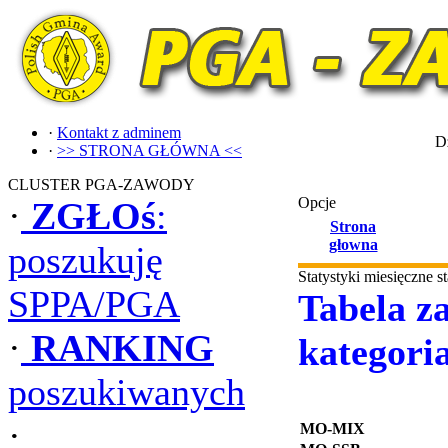
·
Kontakt z adminem
Dz
·
>> STRONA GŁÓWNA <<
CLUSTER PGA-ZAWODY
Opcje
·
ZGŁOś
:
Strona
głowna
poszukuję
Statystyki miesięczne 
SPPA/PGA
Tabela za
·
RANKING
kategori
poszukiwanych
·
MO-MIX