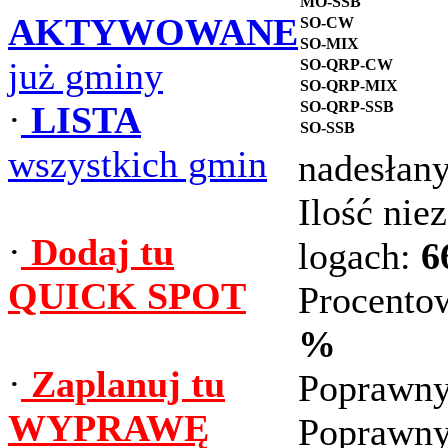
MO-SSB
AKTYWOWANE
SO-CW
SO-MIX
już gminy
SO-QRP-CW
SO-QRP-MIX
SO-QRP-SSB
·
LISTA
SO-SSB
wszystkich gmin
nadesłan
Ilość ni
·
Dodaj tu
logach:
6
QUICK SPOT
Procento
%
·
Zaplanuj tu
Poprawny
WYPRAWĘ
Poprawny