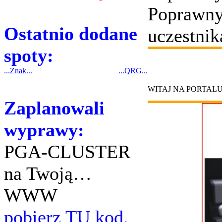
Poprawny
Ostatnio dodane
uczestnik
spoty:
...Znak...
...QRG...
WITAJ NA PORTAL
Zaplanowali
wyprawy:
PGA-CLUSTER
na Twoją…
WWW
pobierz TU kod.