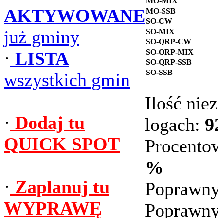
MO-MIX
AKTYWOWANE
MO-SSB
SO-CW
już gminy
SO-MIX
SO-QRP-CW
SO-QRP-MIX
·
LISTA
SO-QRP-SSB
SO-SSB
wszystkich gmin
Ilość ni
·
Dodaj tu
logach:
9
QUICK SPOT
Procento
%
·
Zaplanuj tu
Poprawny
WYPRAWĘ
Poprawny