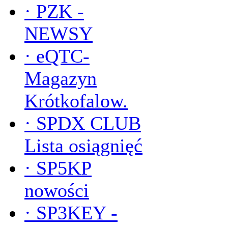
·
PZK -
NEWSY
·
eQTC-
Magazyn
Krótkofalow.
·
SPDX CLUB
Lista osiągnięć
·
SP5KP
nowości
·
SP3KEY -