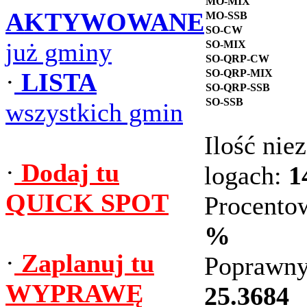
MO-MIX
AKTYWOWANE
MO-SSB
SO-CW
już gminy
SO-MIX
SO-QRP-CW
SO-QRP-MIX
·
LISTA
SO-QRP-SSB
SO-SSB
wszystkich gmin
Ilość ni
·
Dodaj tu
logach:
1
QUICK SPOT
Procento
%
·
Zaplanuj tu
Poprawny
WYPRAWĘ
25.3684