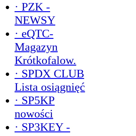
·
PZK -
NEWSY
·
eQTC-
Magazyn
Krótkofalow.
·
SPDX CLUB
Lista osiągnięć
·
SP5KP
nowości
·
SP3KEY -