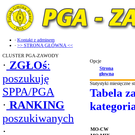
·
Kontakt z adminem
·
>> STRONA GŁÓWNA <<
CLUSTER PGA-ZAWODY
Opcje
·
ZGŁOś
:
Strona
głowna
poszukuję
Statystyki miesięczne 
SPPA/PGA
Tabela za
·
RANKING
kategori
poszukiwanych
·
MO-CW