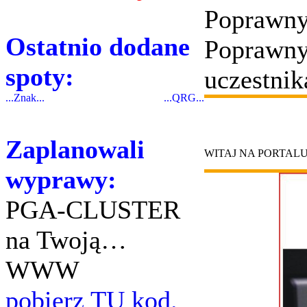
Poprawny
Ostatnio dodane
Poprawny
spoty:
uczestnik
...Znak...
...QRG...
Zaplanowali
WITAJ NA PORTAL
wyprawy:
PGA-CLUSTER
na Twoją…
WWW
pobierz TU kod.