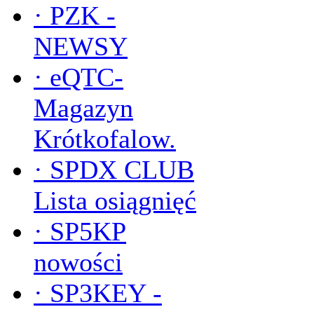
·
PZK -
NEWSY
·
eQTC-
Magazyn
Krótkofalow.
·
SPDX CLUB
Lista osiągnięć
·
SP5KP
nowości
·
SP3KEY -