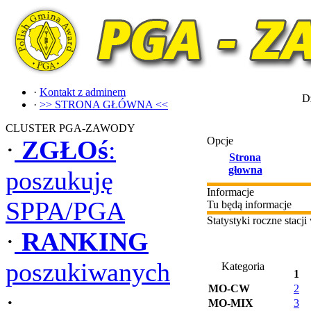
·
Kontakt z adminem
Dz
·
>> STRONA GŁÓWNA <<
CLUSTER PGA-ZAWODY
Opcje
·
ZGŁOś
:
Strona
głowna
poszukuję
Informacje
SPPA/PGA
Tu będą informacje
Statystyki roczne stac
·
RANKING
poszukiwanych
Kategoria
1
MO-CW
2
·
MO-MIX
3