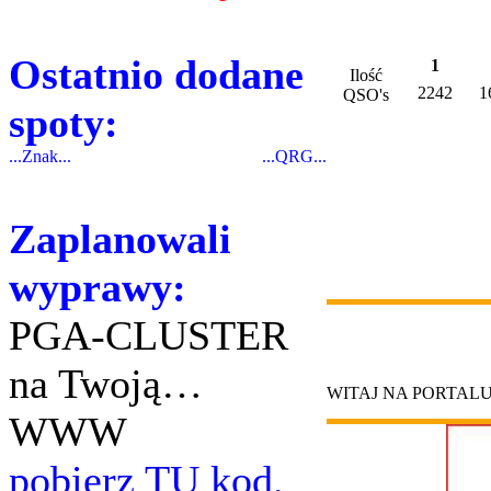
Ostatnio dodane
1
Ilość
2242
1
QSO's
spoty:
...Znak...
...QRG...
Zaplanowali
wyprawy:
PGA-CLUSTER
na Twoją…
WITAJ NA PORTAL
WWW
pobierz TU kod.