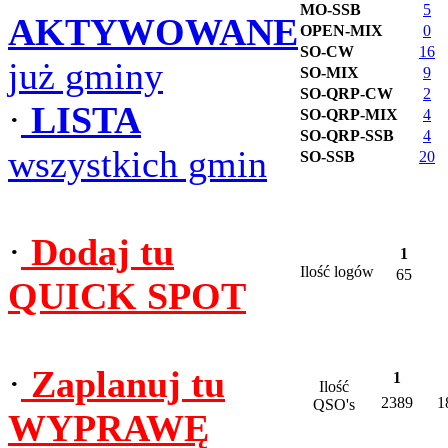
MO-SSB
5
AKTYWOWANE
OPEN-MIX
0
SO-CW
16
już gminy
SO-MIX
9
SO-QRP-CW
2
·
LISTA
SO-QRP-MIX
4
SO-QRP-SSB
4
wszystkich gmin
SO-SSB
20
·
Dodaj tu
1
Ilość logów
65
QUICK SPOT
·
Zaplanuj tu
1
Ilość
2389
1
QSO's
WYPRAWĘ