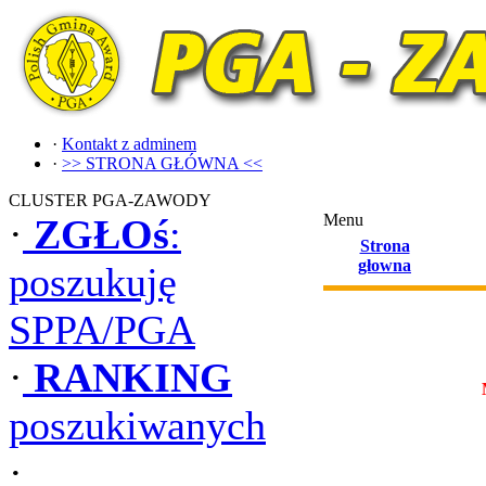
·
Kontakt z adminem
·
>> STRONA GŁÓWNA <<
CLUSTER PGA-ZAWODY
Menu
·
ZGŁOś
:
Strona
głowna
poszukuję
SPPA/PGA
·
RANKING
poszukiwanych
·