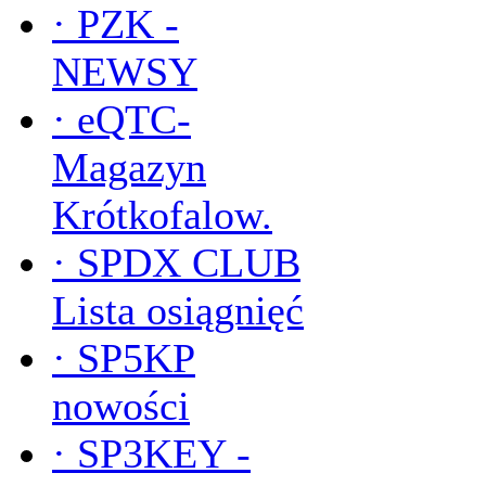
·
PZK -
NEWSY
·
eQTC-
Magazyn
Krótkofalow.
·
SPDX CLUB
Lista osiągnięć
·
SP5KP
nowości
·
SP3KEY -