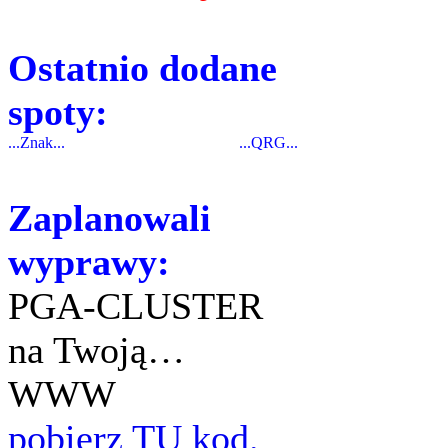
Ostatnio dodane
spoty:
...Znak...
...QRG...
Zaplanowali
wyprawy:
PGA-CLUSTER
na Twoją…
WWW
pobierz TU kod.