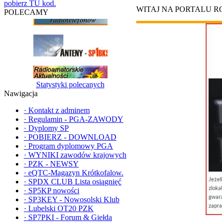
pobierz TU kod.
WITAJ NA PORTALU 
POLECAMY
Statystyki polecanych
Nawigacja
·
Kontakt z adminem
·
Regulamin - PGA-ZAWODY
·
Dyplomy SP
·
POBIERZ - DOWNLOAD
·
Program dyplomowy PGA
·
WYNIKI zawodów krajowych
·
PZK - NEWSY
·
eQTC-Magazyn Krótkofalow.
·
SPDX CLUB Lista osiągnięć
·
SP5KP nowości
·
SP3KEY - Nowosolski Klub
·
Lubelski OT20 PZK
·
SP7PKI - Forum & Giełda