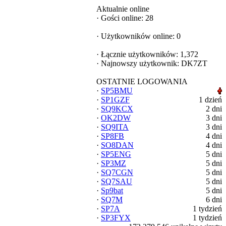
Aktualnie online
·
Gości online: 28
·
Użytkowników online: 0
·
Łącznie użytkowników: 1,372
·
Najnowszy użytkownik:
DK7ZT
OSTATNIE LOGOWANIA
·
SP5BMU
·
SP1GZF
1 dzień
·
SQ9KCX
2 dni
·
OK2DW
3 dni
·
SQ9ITA
3 dni
·
SP8FB
4 dni
·
SO8DAN
4 dni
·
SP5ENG
5 dni
·
SP3MZ
5 dni
·
SQ7CGN
5 dni
·
SQ7SAU
5 dni
·
Sp9bat
5 dni
·
SQ7M
6 dni
·
SP7A
1 tydzień
·
SP3FYX
1 tydzień