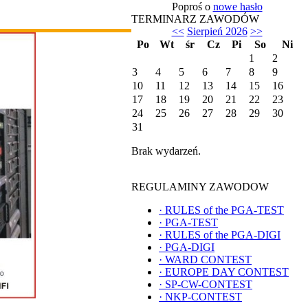
Poproś o
nowe hasło
TERMINARZ ZAWODÓW
<<
Sierpień 2026
>>
Po
Wt
śr
Cz
Pi
So
Ni
1
2
3
4
5
6
7
8
9
10
11
12
13
14
15
16
17
18
19
20
21
22
23
24
25
26
27
28
29
30
31
Brak wydarzeń.
REGULAMINY ZAWODOW
·
RULES of the PGA-TEST
·
PGA-TEST
·
RULES of the PGA-DIGI
·
PGA-DIGI
·
WARD CONTEST
·
EUROPE DAY CONTEST
·
SP-CW-CONTEST
·
NKP-CONTEST