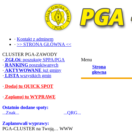
·
Kontakt z adminem
·
>> STRONA GŁÓWNA <<
CLUSTER PGA-ZAWODY
·
ZGŁOś
: poszukuję SPPA/PGA
Menu
·
RANKING
poszukiwanych
Strona
·
AKTYWOWANE
już gminy
głowna
·
LISTA
wszystkich gmin
·
Dodaj tu QUICK SPOT
·
Zaplanuj tu WYPRAWĘ
Ostatnio dodane spoty:
...Znak...
...QRG...
Zaplanowali wyprawy:
PGA-CLUSTER na Twoją… WWW