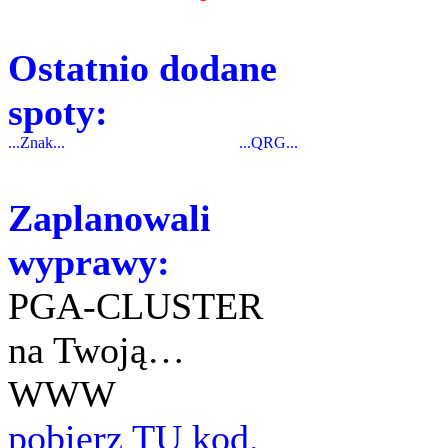
Ostatnio dodane
spoty:
...Znak...
...QRG...
Zaplanowali
wyprawy:
PGA-CLUSTER
na Twoją…
WWW
pobierz TU kod.