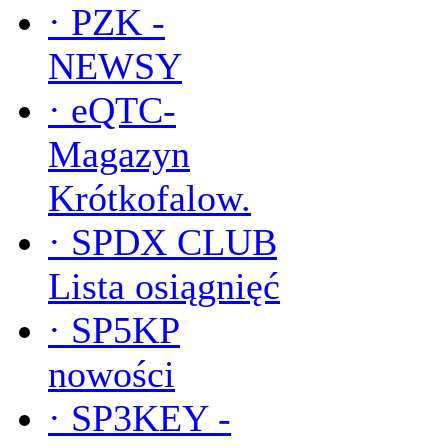
·
PZK -
NEWSY
·
eQTC-
Magazyn
Krótkofalow.
·
SPDX CLUB
Lista osiągnięć
·
SP5KP
nowości
·
SP3KEY -