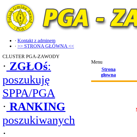
·
Kontakt z adminem
·
>> STRONA GŁÓWNA <<
CLUSTER PGA-ZAWODY
Menu
·
ZGŁOś
:
Strona
głowna
poszukuję
SPPA/PGA
·
RANKING
poszukiwanych
·