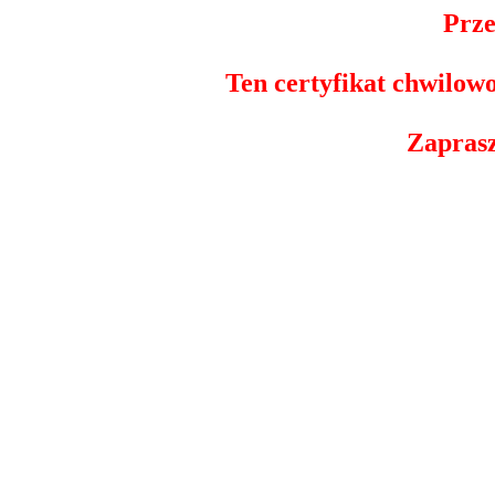
Prze
Ten certyfikat chwilow
Zapras