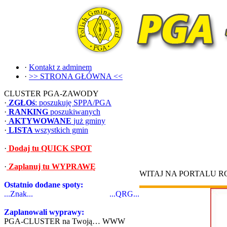
·
Kontakt z adminem
·
>> STRONA GŁÓWNA <<
CLUSTER PGA-ZAWODY
·
ZGŁOś
: poszukuję SPPA/PGA
·
RANKING
poszukiwanych
·
AKTYWOWANE
już gminy
·
LISTA
wszystkich gmin
·
Dodaj tu QUICK SPOT
·
Zaplanuj tu WYPRAWĘ
WITAJ NA PORTALU 
Ostatnio dodane spoty:
...Znak...
...QRG...
Zaplanowali wyprawy:
PGA-CLUSTER na Twoją… WWW