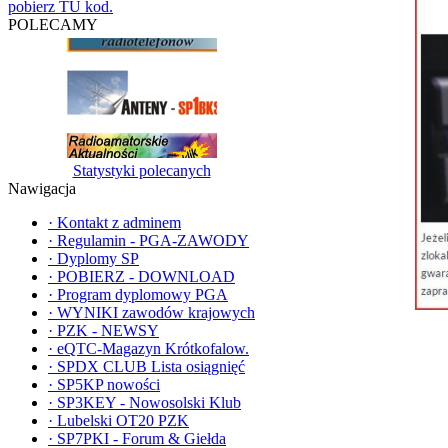
pobierz TU kod.
POLECAMY
Statystyki polecanych
Nawigacja
·
Kontakt z adminem
·
Regulamin - PGA-ZAWODY
·
Dyplomy SP
·
POBIERZ - DOWNLOAD
·
Program dyplomowy PGA
·
WYNIKI zawodów krajowych
·
PZK - NEWSY
·
eQTC-Magazyn Krótkofalow.
·
SPDX CLUB Lista osiągnięć
·
SP5KP nowości
·
SP3KEY - Nowosolski Klub
·
Lubelski OT20 PZK
·
SP7PKI - Forum & Giełda