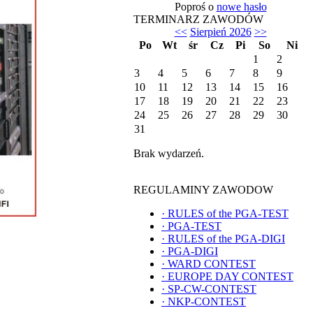
Poproś o
nowe hasło
TERMINARZ ZAWODÓW
<<
Sierpień 2026
>>
Po
Wt
śr
Cz
Pi
So
Ni
1
2
3
4
5
6
7
8
9
10
11
12
13
14
15
16
17
18
19
20
21
22
23
24
25
26
27
28
29
30
31
Brak wydarzeń.
REGULAMINY ZAWODOW
·
RULES of the PGA-TEST
·
PGA-TEST
·
RULES of the PGA-DIGI
·
PGA-DIGI
·
WARD CONTEST
·
EUROPE DAY CONTEST
·
SP-CW-CONTEST
·
NKP-CONTEST