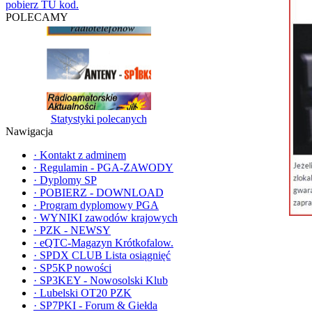
pobierz TU kod.
POLECAMY
Statystyki polecanych
Nawigacja
·
Kontakt z adminem
·
Regulamin - PGA-ZAWODY
·
Dyplomy SP
·
POBIERZ - DOWNLOAD
·
Program dyplomowy PGA
·
WYNIKI zawodów krajowych
·
PZK - NEWSY
·
eQTC-Magazyn Krótkofalow.
·
SPDX CLUB Lista osiągnięć
·
SP5KP nowości
·
SP3KEY - Nowosolski Klub
·
Lubelski OT20 PZK
·
SP7PKI - Forum & Giełda