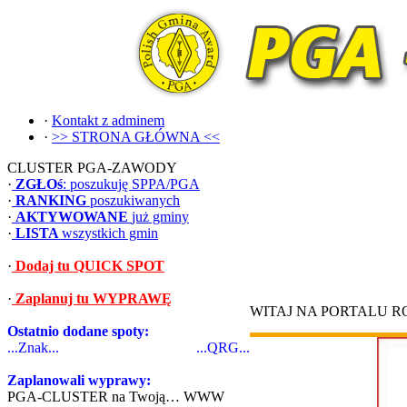
·
Kontakt z adminem
·
>> STRONA GŁÓWNA <<
CLUSTER PGA-ZAWODY
·
ZGŁOś
: poszukuję SPPA/PGA
·
RANKING
poszukiwanych
·
AKTYWOWANE
już gminy
·
LISTA
wszystkich gmin
·
Dodaj tu QUICK SPOT
·
Zaplanuj tu WYPRAWĘ
WITAJ NA PORTALU 
Ostatnio dodane spoty:
...Znak...
...QRG...
Zaplanowali wyprawy:
PGA-CLUSTER na Twoją… WWW