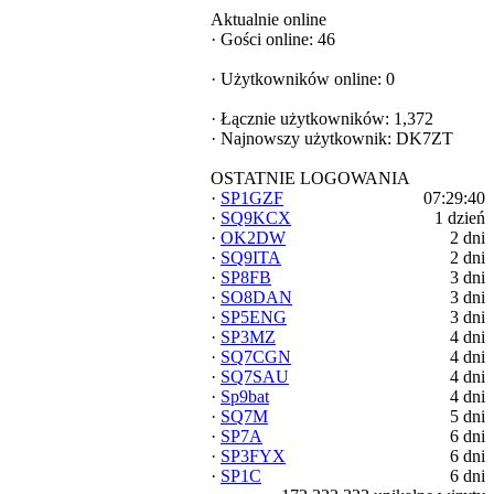
Aktualnie online
·
Gości online: 46
·
Użytkowników online: 0
·
Łącznie użytkowników: 1,372
·
Najnowszy użytkownik:
DK7ZT
OSTATNIE LOGOWANIA
·
SP1GZF
07:29:40
·
SQ9KCX
1 dzień
·
OK2DW
2 dni
·
SQ9ITA
2 dni
·
SP8FB
3 dni
·
SO8DAN
3 dni
·
SP5ENG
3 dni
·
SP3MZ
4 dni
·
SQ7CGN
4 dni
·
SQ7SAU
4 dni
·
Sp9bat
4 dni
·
SQ7M
5 dni
·
SP7A
6 dni
·
SP3FYX
6 dni
·
SP1C
6 dni