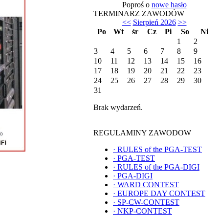
Poproś o
nowe hasło
TERMINARZ ZAWODÓW
<<
Sierpień 2026
>>
Po
Wt
śr
Cz
Pi
So
Ni
1
2
3
4
5
6
7
8
9
10
11
12
13
14
15
16
17
18
19
20
21
22
23
24
25
26
27
28
29
30
31
Brak wydarzeń.
REGULAMINY ZAWODOW
·
RULES of the PGA-TEST
·
PGA-TEST
·
RULES of the PGA-DIGI
·
PGA-DIGI
·
WARD CONTEST
·
EUROPE DAY CONTEST
·
SP-CW-CONTEST
·
NKP-CONTEST