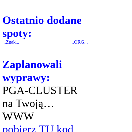
Ostatnio dodane
spoty:
...Znak...
...QRG...
Zaplanowali
wyprawy:
PGA-CLUSTER
na Twoją…
WWW
pobierz TU kod.