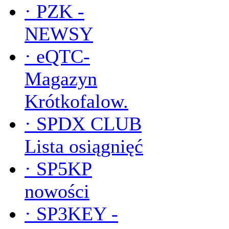
·
PZK -
NEWSY
·
eQTC-
Magazyn
Krótkofalow.
·
SPDX CLUB
Lista osiągnięć
·
SP5KP
nowości
·
SP3KEY -