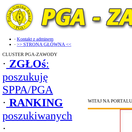
·
Kontakt z adminem
·
>> STRONA GŁÓWNA <<
CLUSTER PGA-ZAWODY
·
ZGŁOś
:
poszukuję
SPPA/PGA
·
RANKING
WITAJ NA PORTAL
poszukiwanych
·