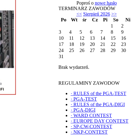
Poproś o
nowe hasło
TERMINARZ ZAWODÓW
<<
Sierpień 2026
>>
Po
Wt
śr
Cz
Pi
So
Ni
1
2
3
4
5
6
7
8
9
10
11
12
13
14
15
16
17
18
19
20
21
22
23
24
25
26
27
28
29
30
31
Brak wydarzeń.
REGULAMINY ZAWODOW
·
RULES of the PGA-TEST
·
PGA-TEST
·
RULES of the PGA-DIGI
·
PGA-DIGI
·
WARD CONTEST
·
EUROPE DAY CONTEST
·
SP-CW-CONTEST
·
NKP-CONTEST