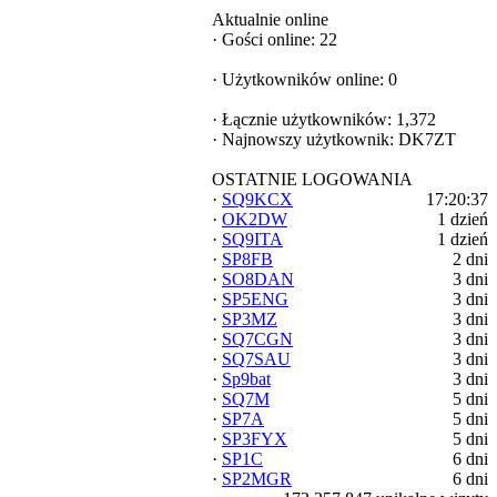
Aktualnie online
·
Gości online: 22
·
Użytkowników online: 0
·
Łącznie użytkowników: 1,372
·
Najnowszy użytkownik:
DK7ZT
OSTATNIE LOGOWANIA
·
SQ9KCX
17:20:37
·
OK2DW
1 dzień
·
SQ9ITA
1 dzień
·
SP8FB
2 dni
·
SO8DAN
3 dni
·
SP5ENG
3 dni
·
SP3MZ
3 dni
·
SQ7CGN
3 dni
·
SQ7SAU
3 dni
·
Sp9bat
3 dni
·
SQ7M
5 dni
·
SP7A
5 dni
·
SP3FYX
5 dni
·
SP1C
6 dni
·
SP2MGR
6 dni