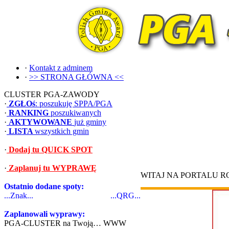
·
Kontakt z adminem
·
>> STRONA GŁÓWNA <<
CLUSTER PGA-ZAWODY
·
ZGŁOś
: poszukuję SPPA/PGA
·
RANKING
poszukiwanych
·
AKTYWOWANE
już gminy
·
LISTA
wszystkich gmin
·
Dodaj tu QUICK SPOT
·
Zaplanuj tu WYPRAWĘ
WITAJ NA PORTALU 
Ostatnio dodane spoty:
...Znak...
...QRG...
Zaplanowali wyprawy:
PGA-CLUSTER na Twoją… WWW