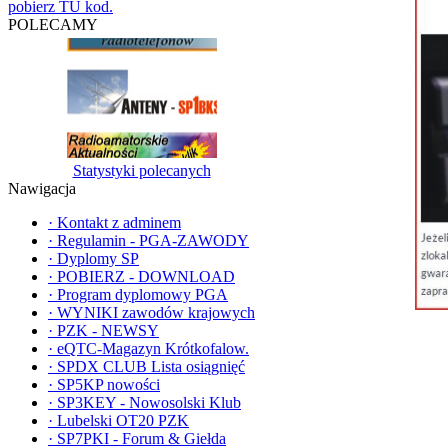
pobierz TU kod.
POLECAMY
Statystyki polecanych
Nawigacja
·
Kontakt z adminem
·
Regulamin - PGA-ZAWODY
·
Dyplomy SP
·
POBIERZ - DOWNLOAD
·
Program dyplomowy PGA
·
WYNIKI zawodów krajowych
·
PZK - NEWSY
·
eQTC-Magazyn Krótkofalow.
·
SPDX CLUB Lista osiągnięć
·
SP5KP nowości
·
SP3KEY - Nowosolski Klub
·
Lubelski OT20 PZK
·
SP7PKI - Forum & Giełda