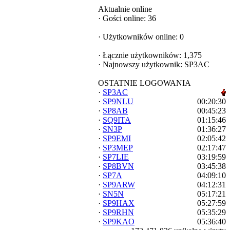
Aktualnie online
·
Gości online: 36
·
Użytkowników online: 0
·
Łącznie użytkowników: 1,375
·
Najnowszy użytkownik:
SP3AC
OSTATNIE LOGOWANIA
·
SP3AC
·
SP9NLU
00:20:30
·
SP8AB
00:45:23
·
SQ9ITA
01:15:46
·
SN3P
01:36:27
·
SP9EMI
02:05:42
·
SP3MEP
02:17:47
·
SP7LIE
03:19:59
·
SP8BVN
03:45:38
·
SP7A
04:09:10
·
SP9ARW
04:12:31
·
SN5N
05:17:21
·
SP9HAX
05:27:59
·
SP9RHN
05:35:29
·
SP9KAO
05:36:40