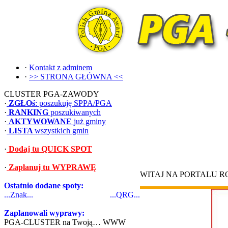
·
Kontakt z adminem
·
>> STRONA GŁÓWNA <<
CLUSTER PGA-ZAWODY
·
ZGŁOś
: poszukuję SPPA/PGA
·
RANKING
poszukiwanych
·
AKTYWOWANE
już gminy
·
LISTA
wszystkich gmin
·
Dodaj tu QUICK SPOT
·
Zaplanuj tu WYPRAWĘ
WITAJ NA PORTALU 
Ostatnio dodane spoty:
...Znak...
...QRG...
Zaplanowali wyprawy:
PGA-CLUSTER na Twoją… WWW