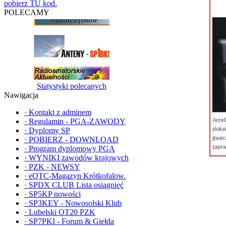
pobierz TU kod.
POLECAMY
Statystyki polecanych
Nawigacja
·
Kontakt z adminem
·
Regulamin - PGA-ZAWODY
·
Dyplomy SP
·
POBIERZ - DOWNLOAD
·
Program dyplomowy PGA
·
WYNIKI zawodów krajowych
·
PZK - NEWSY
·
eQTC-Magazyn Krótkofalow.
·
SPDX CLUB Lista osiągnięć
·
SP5KP nowości
·
SP3KEY - Nowosolski Klub
·
Lubelski OT20 PZK
·
SP7PKI - Forum & Giełda