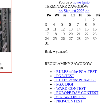
Poproś o
nowe hasło
TERMINARZ ZAWODÓW
<<
Sierpień 2026
>>
Po
Wt
śr
Cz
Pi
So
Ni
1
2
3
4
5
6
7
8
9
10
11
12
13
14
15
16
17
18
19
20
21
22
23
24
25
26
27
28
29
30
31
Brak wydarzeń.
REGULAMINY ZAWODOW
·
RULES of the PGA-TEST
·
PGA-TEST
·
RULES of the PGA-DIGI
·
PGA-DIGI
·
WARD CONTEST
·
EUROPE DAY CONTEST
·
SP-CW-CONTEST
·
NKP-CONTEST