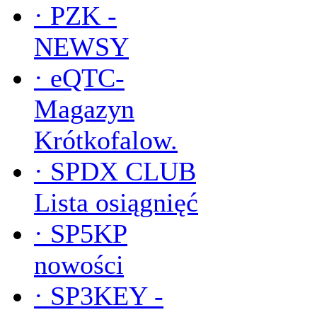
·
PZK -
NEWSY
·
eQTC-
Magazyn
Krótkofalow.
·
SPDX CLUB
Lista osiągnięć
·
SP5KP
nowości
·
SP3KEY -