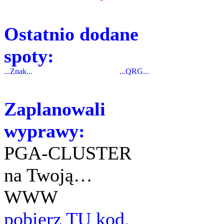
Ostatnio dodane
spoty:
...Znak...
...QRG...
Zaplanowali
wyprawy:
PGA-CLUSTER
na Twoją…
WWW
pobierz TU kod.