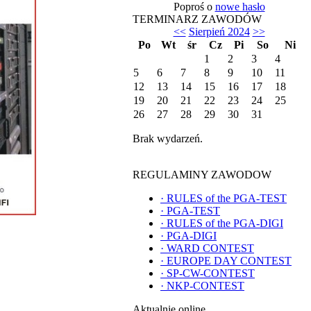
Poproś o
nowe hasło
TERMINARZ ZAWODÓW
<<
Sierpień 2024
>>
Po
Wt
śr
Cz
Pi
So
Ni
1
2
3
4
5
6
7
8
9
10
11
12
13
14
15
16
17
18
19
20
21
22
23
24
25
26
27
28
29
30
31
Brak wydarzeń.
REGULAMINY ZAWODOW
·
RULES of the PGA-TEST
·
PGA-TEST
·
RULES of the PGA-DIGI
·
PGA-DIGI
·
WARD CONTEST
·
EUROPE DAY CONTEST
·
SP-CW-CONTEST
·
NKP-CONTEST
Aktualnie online