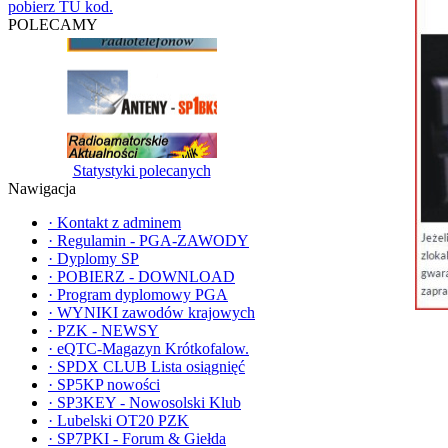
pobierz TU kod.
POLECAMY
Statystyki polecanych
Nawigacja
·
Kontakt z adminem
·
Regulamin - PGA-ZAWODY
·
Dyplomy SP
·
POBIERZ - DOWNLOAD
·
Program dyplomowy PGA
·
WYNIKI zawodów krajowych
·
PZK - NEWSY
·
eQTC-Magazyn Krótkofalow.
·
SPDX CLUB Lista osiągnięć
·
SP5KP nowości
·
SP3KEY - Nowosolski Klub
·
Lubelski OT20 PZK
·
SP7PKI - Forum & Giełda