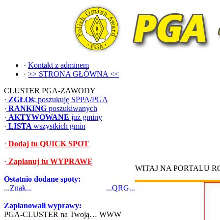
·
Kontakt z adminem
·
>> STRONA GŁÓWNA <<
CLUSTER PGA-ZAWODY
·
ZGŁOś
: poszukuję SPPA/PGA
·
RANKING
poszukiwanych
·
AKTYWOWANE
już gminy
·
LISTA
wszystkich gmin
·
Dodaj tu QUICK SPOT
·
Zaplanuj tu WYPRAWĘ
WITAJ NA PORTALU 
Ostatnio dodane spoty:
...Znak...
...QRG...
Zaplanowali wyprawy:
PGA-CLUSTER na Twoją… WWW