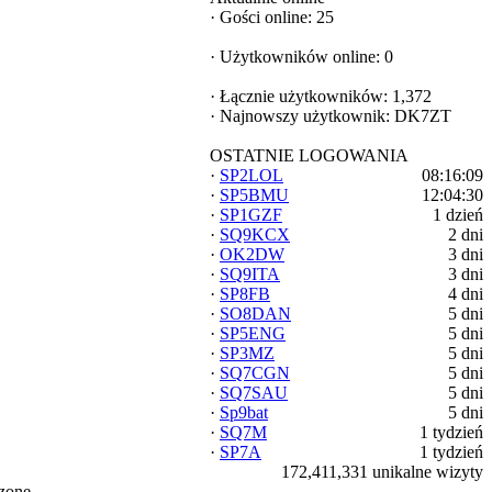
·
Gości online: 25
·
Użytkowników online: 0
·
Łącznie użytkowników: 1,372
·
Najnowszy użytkownik:
DK7ZT
OSTATNIE LOGOWANIA
·
SP2LOL
08:16:09
·
SP5BMU
12:04:30
·
SP1GZF
1 dzień
·
SQ9KCX
2 dni
·
OK2DW
3 dni
·
SQ9ITA
3 dni
·
SP8FB
4 dni
·
SO8DAN
5 dni
·
SP5ENG
5 dni
·
SP3MZ
5 dni
·
SQ7CGN
5 dni
·
SQ7SAU
5 dni
·
Sp9bat
5 dni
·
SQ7M
1 tydzień
·
SP7A
1 tydzień
172,411,331 unikalne wizyty
zone.