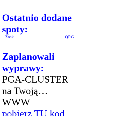
Ostatnio dodane
spoty:
...Znak...
...QRG...
Zaplanowali
wyprawy:
PGA-CLUSTER
na Twoją…
WWW
pobierz TU kod.