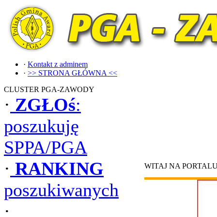
·
Kontakt z adminem
·
>> STRONA GŁÓWNA <<
CLUSTER PGA-ZAWODY
·
ZGŁOś
:
poszukuję
SPPA/PGA
·
RANKING
WITAJ NA PORTAL
poszukiwanych
·