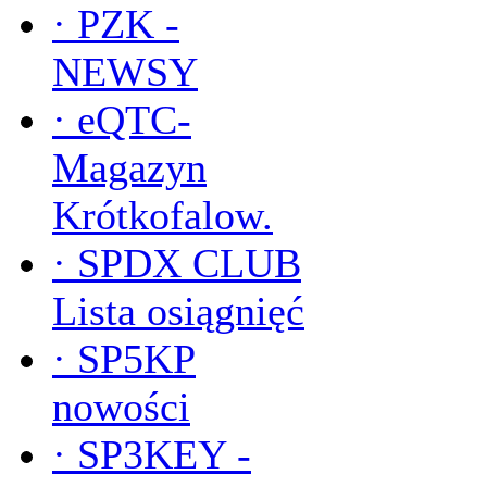
·
PZK -
NEWSY
·
eQTC-
Magazyn
Krótkofalow.
·
SPDX CLUB
Lista osiągnięć
·
SP5KP
nowości
·
SP3KEY -