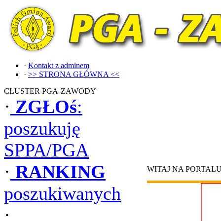
·
Kontakt z adminem
·
>> STRONA GŁÓWNA <<
CLUSTER PGA-ZAWODY
·
ZGŁOś
:
poszukuję
SPPA/PGA
·
RANKING
WITAJ NA PORTAL
poszukiwanych
·