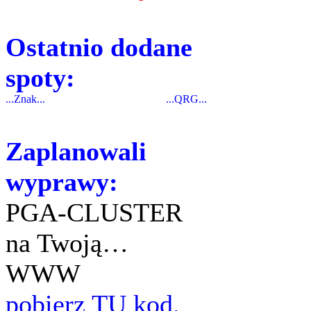
Ostatnio dodane
spoty:
...Znak...
...QRG...
Zaplanowali
wyprawy:
PGA-CLUSTER
na Twoją…
WWW
pobierz TU kod.