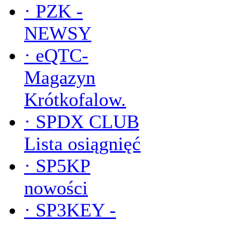
·
PZK -
NEWSY
·
eQTC-
Magazyn
Krótkofalow.
·
SPDX CLUB
Lista osiągnięć
·
SP5KP
nowości
·
SP3KEY -