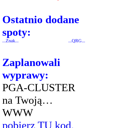
Ostatnio dodane
spoty:
...Znak...
...QRG...
Zaplanowali
wyprawy:
PGA-CLUSTER
na Twoją…
WWW
pobierz TU kod.