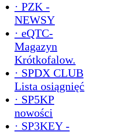
·
PZK -
NEWSY
·
eQTC-
Magazyn
Krótkofalow.
·
SPDX CLUB
Lista osiągnięć
·
SP5KP
nowości
·
SP3KEY -