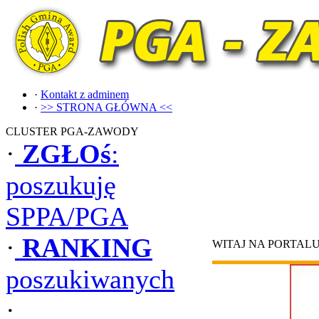
·
Kontakt z adminem
·
>> STRONA GŁÓWNA <<
CLUSTER PGA-ZAWODY
·
ZGŁOś
:
poszukuję
SPPA/PGA
·
RANKING
WITAJ NA PORTAL
poszukiwanych
·