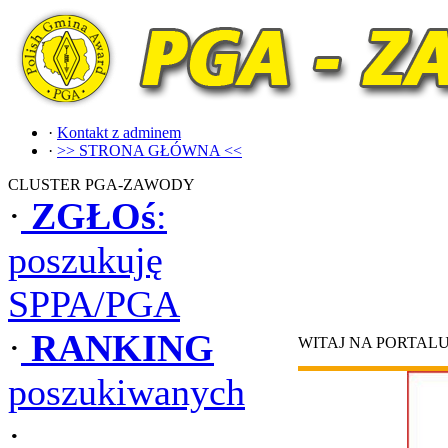
·
Kontakt z adminem
·
>> STRONA GŁÓWNA <<
CLUSTER PGA-ZAWODY
·
ZGŁOś
:
poszukuję
SPPA/PGA
·
RANKING
WITAJ NA PORTAL
poszukiwanych
·