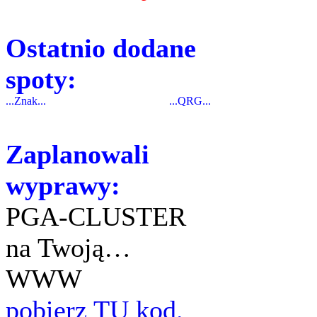
Ostatnio dodane
spoty:
...Znak...
...QRG...
Zaplanowali
wyprawy:
PGA-CLUSTER
na Twoją…
WWW
pobierz TU kod.