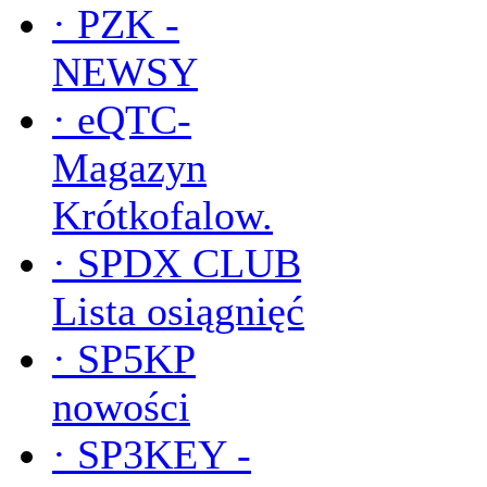
·
PZK -
NEWSY
·
eQTC-
Magazyn
Krótkofalow.
·
SPDX CLUB
Lista osiągnięć
·
SP5KP
nowości
·
SP3KEY -