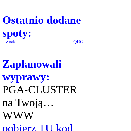
Ostatnio dodane
spoty:
...Znak...
...QRG...
Zaplanowali
wyprawy:
PGA-CLUSTER
na Twoją…
WWW
pobierz TU kod.