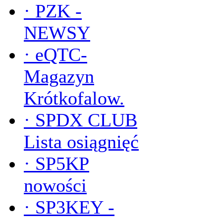
·
PZK -
NEWSY
·
eQTC-
Magazyn
Krótkofalow.
·
SPDX CLUB
Lista osiągnięć
·
SP5KP
nowości
·
SP3KEY -