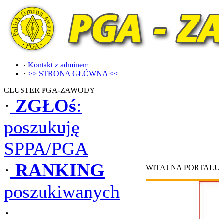
·
Kontakt z adminem
·
>> STRONA GŁÓWNA <<
CLUSTER PGA-ZAWODY
·
ZGŁOś
:
poszukuję
SPPA/PGA
·
RANKING
WITAJ NA PORTAL
poszukiwanych
·