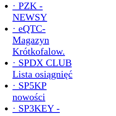
·
PZK -
NEWSY
·
eQTC-
Magazyn
Krótkofalow.
·
SPDX CLUB
Lista osiągnięć
·
SP5KP
nowości
·
SP3KEY -