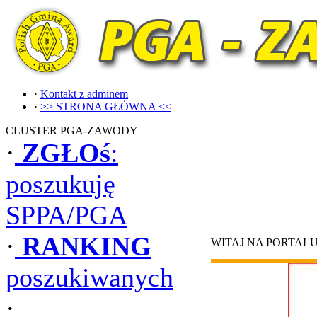
·
Kontakt z adminem
·
>> STRONA GŁÓWNA <<
CLUSTER PGA-ZAWODY
·
ZGŁOś
:
poszukuję
SPPA/PGA
·
RANKING
WITAJ NA PORTAL
poszukiwanych
·