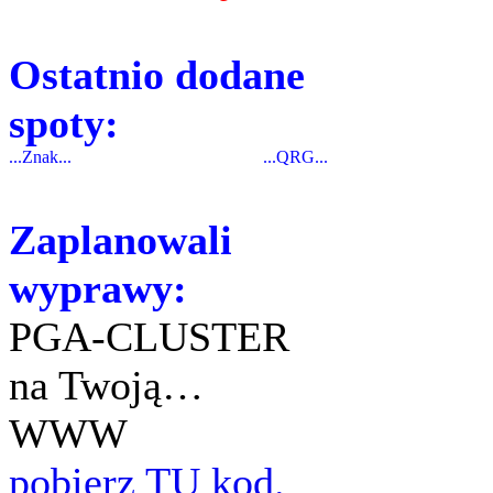
Ostatnio dodane
spoty:
...Znak...
...QRG...
Zaplanowali
wyprawy:
PGA-CLUSTER
na Twoją…
WWW
pobierz TU kod.