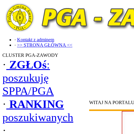
·
Kontakt z adminem
·
>> STRONA GŁÓWNA <<
CLUSTER PGA-ZAWODY
·
ZGŁOś
:
poszukuję
SPPA/PGA
·
RANKING
WITAJ NA PORTAL
poszukiwanych
·