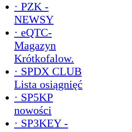
·
PZK -
NEWSY
·
eQTC-
Magazyn
Krótkofalow.
·
SPDX CLUB
Lista osiągnięć
·
SP5KP
nowości
·
SP3KEY -