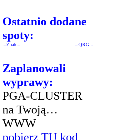
Ostatnio dodane
spoty:
...Znak...
...QRG...
Zaplanowali
wyprawy:
PGA-CLUSTER
na Twoją…
WWW
pobierz TU kod.