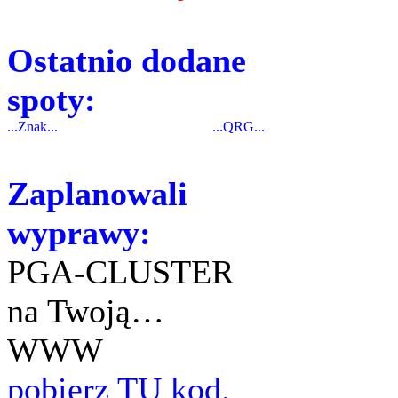
Ostatnio dodane
spoty:
...Znak...
...QRG...
Zaplanowali
wyprawy:
PGA-CLUSTER
na Twoją…
WWW
pobierz TU kod.