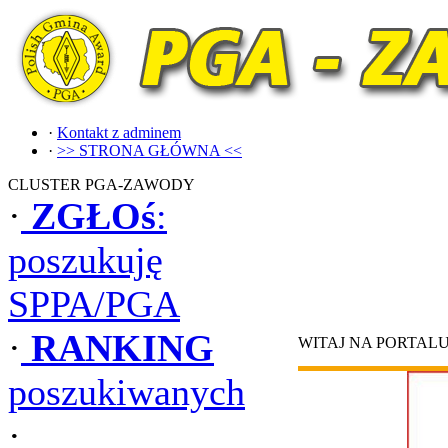
·
Kontakt z adminem
·
>> STRONA GŁÓWNA <<
CLUSTER PGA-ZAWODY
·
ZGŁOś
:
poszukuję
SPPA/PGA
·
RANKING
WITAJ NA PORTAL
poszukiwanych
·