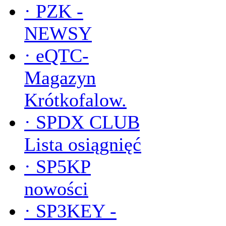
·
PZK -
NEWSY
·
eQTC-
Magazyn
Krótkofalow.
·
SPDX CLUB
Lista osiągnięć
·
SP5KP
nowości
·
SP3KEY -