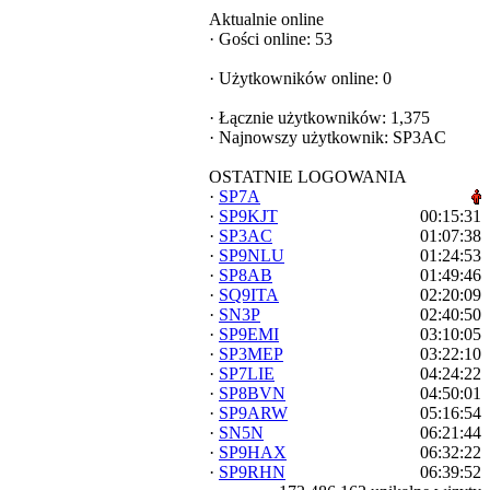
Aktualnie online
·
Gości online: 53
·
Użytkowników online: 0
·
Łącznie użytkowników: 1,375
·
Najnowszy użytkownik:
SP3AC
OSTATNIE LOGOWANIA
·
SP7A
·
SP9KJT
00:15:31
·
SP3AC
01:07:38
·
SP9NLU
01:24:53
·
SP8AB
01:49:46
·
SQ9ITA
02:20:09
·
SN3P
02:40:50
·
SP9EMI
03:10:05
·
SP3MEP
03:22:10
·
SP7LIE
04:24:22
·
SP8BVN
04:50:01
·
SP9ARW
05:16:54
·
SN5N
06:21:44
·
SP9HAX
06:32:22
·
SP9RHN
06:39:52