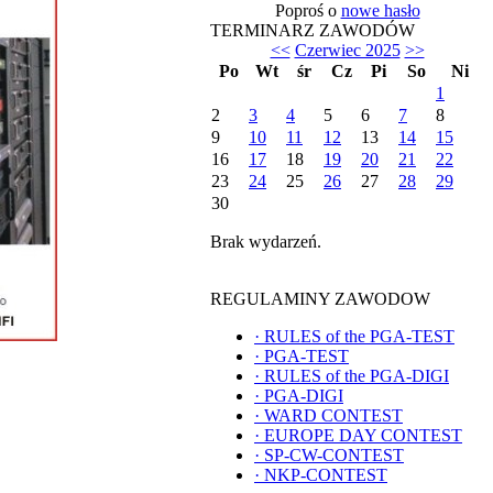
Poproś o
nowe hasło
TERMINARZ ZAWODÓW
<<
Czerwiec 2025
>>
Po
Wt
śr
Cz
Pi
So
Ni
1
2
3
4
5
6
7
8
9
10
11
12
13
14
15
16
17
18
19
20
21
22
23
24
25
26
27
28
29
30
Brak wydarzeń.
REGULAMINY ZAWODOW
·
RULES of the PGA-TEST
·
PGA-TEST
·
RULES of the PGA-DIGI
·
PGA-DIGI
·
WARD CONTEST
·
EUROPE DAY CONTEST
·
SP-CW-CONTEST
·
NKP-CONTEST