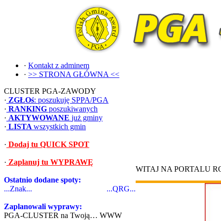
·
Kontakt z adminem
·
>> STRONA GŁÓWNA <<
CLUSTER PGA-ZAWODY
·
ZGŁOś
: poszukuję SPPA/PGA
·
RANKING
poszukiwanych
·
AKTYWOWANE
już gminy
·
LISTA
wszystkich gmin
·
Dodaj tu QUICK SPOT
·
Zaplanuj tu WYPRAWĘ
WITAJ NA PORTALU 
Ostatnio dodane spoty:
...Znak...
...QRG...
Zaplanowali wyprawy:
PGA-CLUSTER na Twoją… WWW