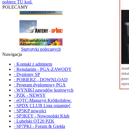
pobierz TU kod.
POLECAMY
Statystyki polecanych
Nawigacja
·
Kontakt z adminem
·
Regulamin - PGA-ZAWODY
·
Dyplomy SP
·
POBIERZ - DOWNLOAD
·
Program dyplomowy PGA
·
WYNIKI zawodów krajowych
·
PZK - NEWSY
·
eQTC-Magazyn Krótkofalow.
·
SPDX CLUB Lista osiągnięć
·
SP5KP nowości
·
SP3KEY - Nowosolski Klub
·
Lubelski OT20 PZK
·
SP7PKI - Forum & Giełda