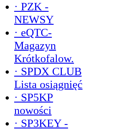
·
PZK -
NEWSY
·
eQTC-
Magazyn
Krótkofalow.
·
SPDX CLUB
Lista osiągnięć
·
SP5KP
nowości
·
SP3KEY -