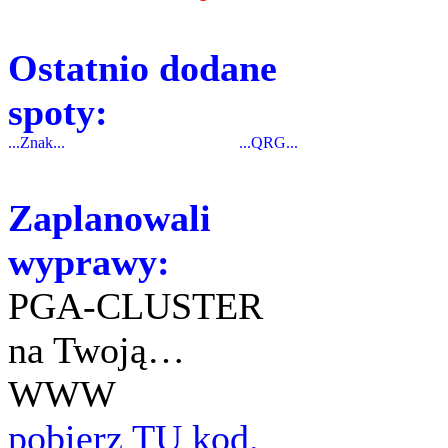
Ostatnio dodane
spoty:
...Znak...
...QRG...
Zaplanowali
wyprawy:
PGA-CLUSTER
na Twoją…
WWW
pobierz TU kod.