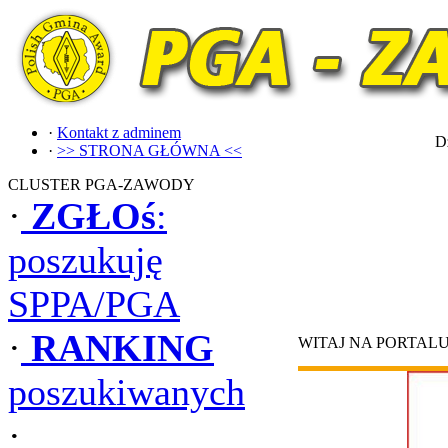
·
Kontakt z adminem
Dz
·
>> STRONA GŁÓWNA <<
CLUSTER PGA-ZAWODY
·
ZGŁOś
:
poszukuję
SPPA/PGA
·
RANKING
WITAJ NA PORTAL
poszukiwanych
·