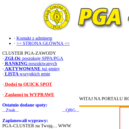
·
Kontakt z adminem
·
>> STRONA GŁÓWNA <<
CLUSTER PGA-ZAWODY
·
ZGŁOś
: poszukuję SPPA/PGA
·
RANKING
poszukiwanych
·
AKTYWOWANE
już gminy
·
LISTA
wszystkich gmin
·
Dodaj tu QUICK SPOT
·
Zaplanuj tu WYPRAWĘ
WITAJ NA PORTALU 
Ostatnio dodane spoty:
...Znak...
...QRG...
Zaplanowali wyprawy:
PGA-CLUSTER na Twoją… WWW