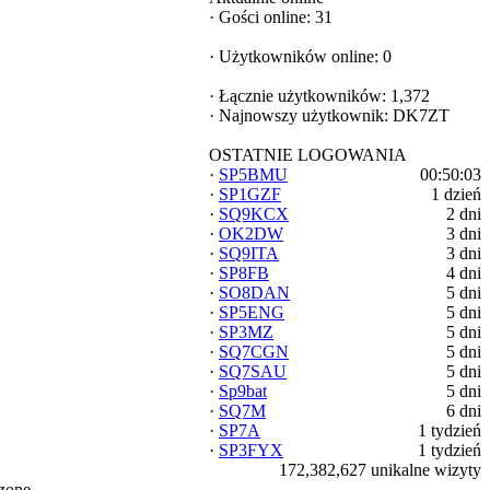
·
Gości online: 31
·
Użytkowników online: 0
·
Łącznie użytkowników: 1,372
·
Najnowszy użytkownik:
DK7ZT
OSTATNIE LOGOWANIA
·
SP5BMU
00:50:03
·
SP1GZF
1 dzień
·
SQ9KCX
2 dni
·
OK2DW
3 dni
·
SQ9ITA
3 dni
·
SP8FB
4 dni
·
SO8DAN
5 dni
·
SP5ENG
5 dni
·
SP3MZ
5 dni
·
SQ7CGN
5 dni
·
SQ7SAU
5 dni
·
Sp9bat
5 dni
·
SQ7M
6 dni
·
SP7A
1 tydzień
·
SP3FYX
1 tydzień
172,382,627 unikalne wizyty
zone.