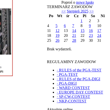
Poproś o
nowe hasło
TERMINARZ ZAWODÓW
<<
Sierpień 2025
>>
Po
Wt
śr
Cz
Pi
So
Ni
1
2
3
4
5
6
7
8
9
10
11
12
13
14
15
16
17
18
19
20
21
22
23
24
25
26
27
28
29
30
31
Brak wydarzeń.
REGULAMINY ZAWODOW
·
RULES of the PGA-TEST
·
PGA-TEST
·
RULES of the PGA-DIGI
·
PGA-DIGI
·
WARD CONTEST
·
EUROPE DAY CONTEST
·
SP-CW-CONTEST
·
NKP-CONTEST
Aktualnie online