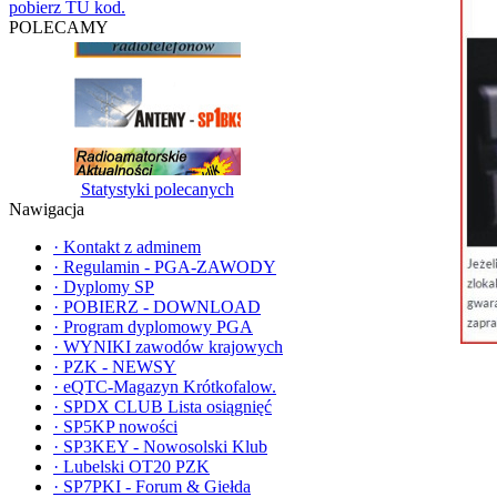
pobierz TU kod.
POLECAMY
Statystyki polecanych
Nawigacja
·
Kontakt z adminem
·
Regulamin - PGA-ZAWODY
·
Dyplomy SP
·
POBIERZ - DOWNLOAD
·
Program dyplomowy PGA
·
WYNIKI zawodów krajowych
·
PZK - NEWSY
·
eQTC-Magazyn Krótkofalow.
·
SPDX CLUB Lista osiągnięć
·
SP5KP nowości
·
SP3KEY - Nowosolski Klub
·
Lubelski OT20 PZK
·
SP7PKI - Forum & Giełda